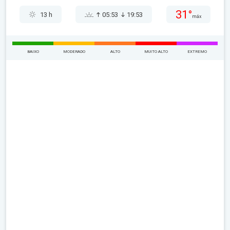
31°
13 h
05:53
19:53
máx
BAIXO
MODERADO
ALTO
MUITO ALTO
EXTREMO