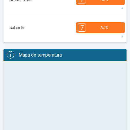
08:00
10:00
12:00
14:00
16:00
18:00
31°
13 h
05:56
19:49
máx
7
7
7
6
5
4
3
2
2
1
1
7
sábado
ALTO
08:00
10:00
12:00
14:00
16:00
18:00
30°
13 h
05:57
19:47
máx
7
7
6
6
5
5
4
3
2
2
1
Mapa de temperatura
08:00
10:00
12:00
14:00
16:00
18:00
31°
13 h
05:58
19:46
máx