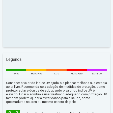
Legenda
BAIXO
MODERADO
ALTO
MUITO ALTO
EXTREMO
Conhecer o valor do índice UV ajuda-o a planear melhor a sua estadia
ao ar livre. Recomenda-se a adoção de medidas de proteção, como
protetor solar e óculos de sol, quando o valor do índice UV é
elevado. Ficar à sombra e usar vestuário adequado com proteção UV
também podem ajudar a evitar danos para a saúde, como
queimaduras solares ou mesmo cancro da pele.