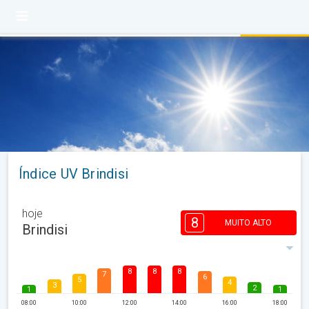
Índice UV Brindisi
hoje
8
MUITO ALTO
Brindisi
8
8
8
7
6
5
4
3
2
1
1
08:00
10:00
12:00
14:00
16:00
18:00