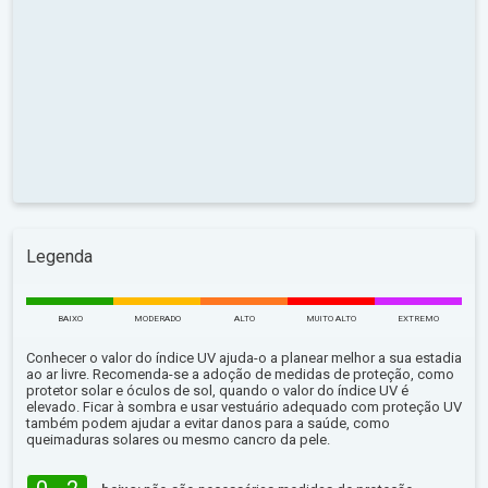
Legenda
BAIXO
MODERADO
ALTO
MUITO ALTO
EXTREMO
Conhecer o valor do índice UV ajuda-o a planear melhor a sua estadia
ao ar livre. Recomenda-se a adoção de medidas de proteção, como
protetor solar e óculos de sol, quando o valor do índice UV é
elevado. Ficar à sombra e usar vestuário adequado com proteção UV
também podem ajudar a evitar danos para a saúde, como
queimaduras solares ou mesmo cancro da pele.