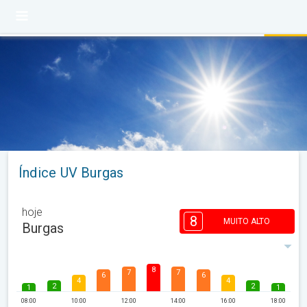
Índice UV Burgas
hoje
8
MUITO ALTO
Burgas
8
7
7
6
6
4
4
2
2
1
1
08:00
10:00
12:00
14:00
16:00
18:00