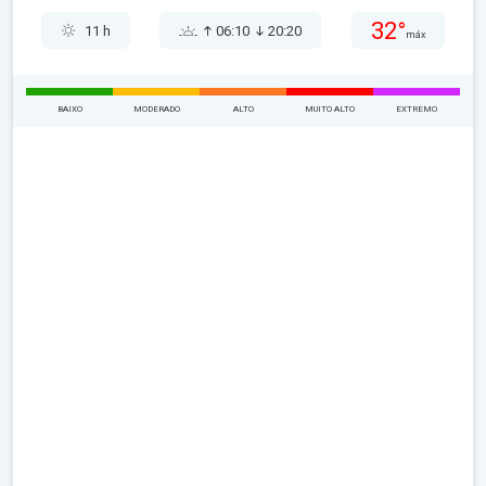
32°
11 h
06:10
20:20
máx
BAIXO
MODERADO
ALTO
MUITO ALTO
EXTREMO