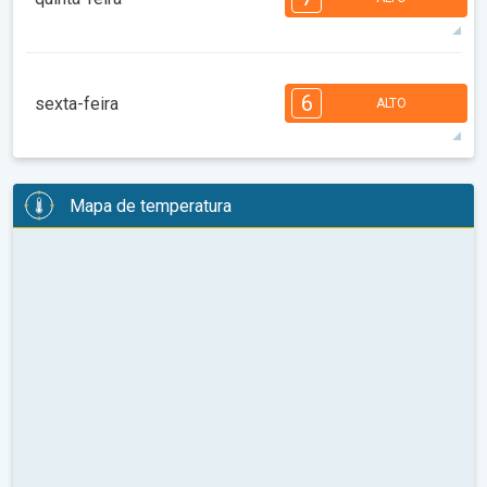
08:00
10:00
12:00
14:00
16:00
18:00
34°
14 h
06:13
20:16
máx
7
7
7
6
5
4
4
2
2
1
1
6
sexta-feira
ALTO
08:00
10:00
12:00
14:00
16:00
18:00
29°
12 h
06:14
20:14
máx
6
6
6
5
5
4
4
3
2
2
1
Mapa de temperatura
08:00
10:00
12:00
14:00
16:00
18:00
28°
10 h
06:15
20:13
máx