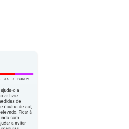
UITO ALTO
EXTREMO
 ajuda-o a
 ar livre.
medidas de
e óculos de sol,
elevado. Ficar à
quado com
dar a evitar
eimaduras