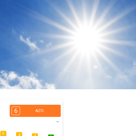
6
ALTO
5
4