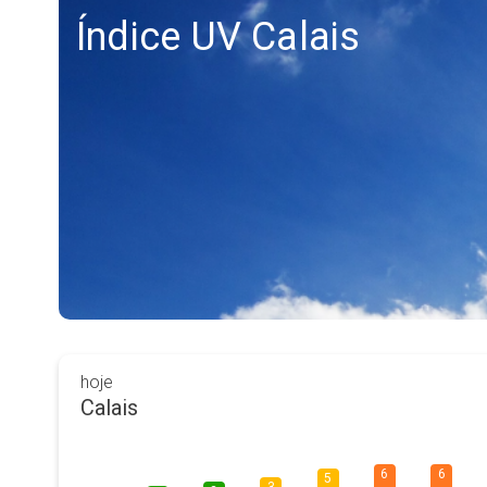
Índice UV Calais
hoje
Calais
6
6
5