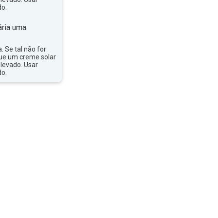
do.
ria uma
a. Se tal não for
que um creme solar
levado. Usar
do.