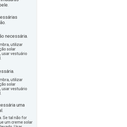
ele.
essárias
ão.
ão necessária.
bra, utilizar
ção solar
, usar vestuário
.
ssária.
bra, utilizar
ção solar
, usar vestuário
.
essária uma
l.
a. Se tal não for
que um creme solar
levado. Usar