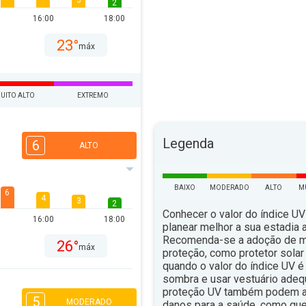
3
2
16:00
18:00
23°
máx
UITO ALTO
EXTREMO
Legenda
6
ALTO
BAIXO
MODERADO
ALTO
M
6
4
3
2
Conhecer o valor do índice UV
16:00
18:00
planear melhor a sua estadia ao
Recomenda-se a adoção de 
26°
máx
proteção, como protetor solar 
quando o valor do índice UV é 
sombra e usar vestuário ade
proteção UV também podem aju
5
MODERADO
danos para a saúde, como qu