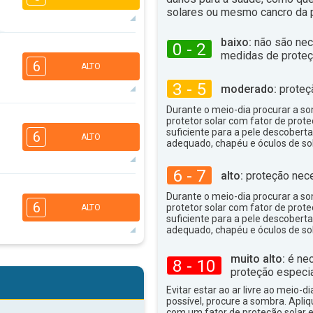
solares ou mesmo cancro da p
baixo:
não são nec
0 - 2
5
4
3
2
medidas de proteç
6
ALTO
16:00
18:00
3 - 5
moderado:
proteç
29°
máx
Durante o meio-dia procurar a som
5
4
protetor solar com fator de prote
3
2
suficiente para a pele descoberta
6
ALTO
16:00
18:00
adequado, chapéu e óculos de sol
25°
6 - 7
máx
alto:
proteção nece
5
4
3
Durante o meio-dia procurar a som
2
6
protetor solar com fator de prote
ALTO
16:00
18:00
suficiente para a pele descoberta
adequado, chapéu e óculos de sol
24°
máx
muito alto:
é nec
5
8 - 10
4
3
2
proteção especia
16:00
18:00
Evitar estar ao ar livre ao meio-di
possível, procure a sombra. Apli
30°
máx
com um fator de proteção solar e