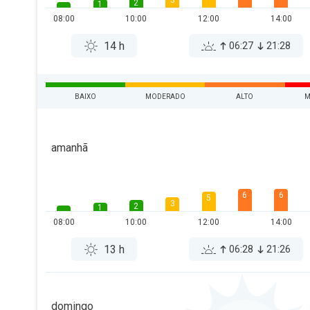
3
2
1
08:00
10:00
12:00
14:00
14 h
06:27
21:28
BAIXO
MODERADO
ALTO
M
amanhã
6
6
5
3
2
1
08:00
10:00
12:00
14:00
13 h
06:28
21:26
domingo