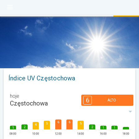
Índice UV Częstochowa
hoje
6
ALTO
Częstochowa
6
6
5
5
4
2
2
1
1
1
08:00
10:00
12:00
14:00
16:00
18:00