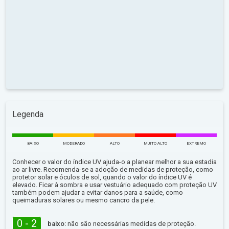
Legenda
BAIXO
MODERADO
ALTO
MUITO ALTO
EXTREMO
Conhecer o valor do índice UV ajuda-o a planear melhor a sua estadia
ao ar livre. Recomenda-se a adoção de medidas de proteção, como
protetor solar e óculos de sol, quando o valor do índice UV é
elevado. Ficar à sombra e usar vestuário adequado com proteção UV
também podem ajudar a evitar danos para a saúde, como
queimaduras solares ou mesmo cancro da pele.
0 - 2
baixo:
não são necessárias medidas de proteção.