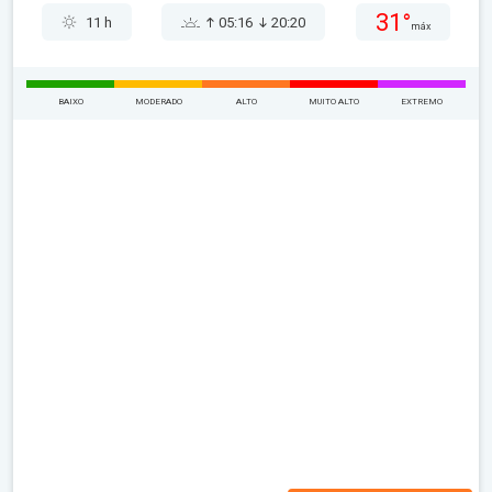
31°
11 h
05:16
20:20
máx
BAIXO
MODERADO
ALTO
MUITO ALTO
EXTREMO