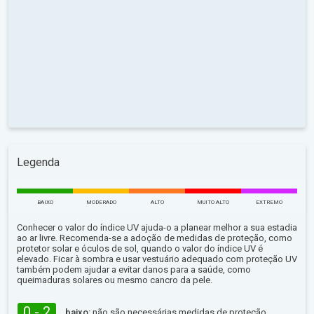
Legenda
BAIXO
MODERADO
ALTO
MUITO ALTO
EXTREMO
Conhecer o valor do índice UV ajuda-o a planear melhor a sua estadia
ao ar livre. Recomenda-se a adoção de medidas de proteção, como
protetor solar e óculos de sol, quando o valor do índice UV é
elevado. Ficar à sombra e usar vestuário adequado com proteção UV
também podem ajudar a evitar danos para a saúde, como
queimaduras solares ou mesmo cancro da pele.
0 - 2
baixo:
não são necessárias medidas de proteção.