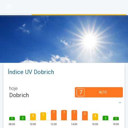
Índice UV Dobrich
hoje
7
ALTO
Dobrich
7
7
7
6
5
4
4
2
2
1
1
08:00
10:00
12:00
14:00
16:00
18:00