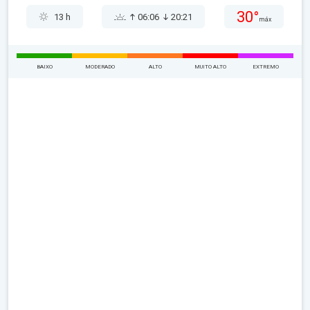
30°
13 h
06:06
20:21
máx
BAIXO
MODERADO
ALTO
MUITO ALTO
EXTREMO