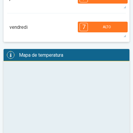
08:00
10:00
12:00
14:00
16:00
18:00
33°
13 h
06:09
20:16
máx
7
7
7
6
5
4
4
2
2
1
1
7
vendredi
ALTO
08:00
10:00
12:00
14:00
16:00
18:00
29°
12 h
06:10
20:15
máx
7
6
6
6
5
5
4
3
2
2
1
Mapa de temperatura
08:00
10:00
12:00
14:00
16:00
18:00
28°
12 h
06:11
20:14
máx