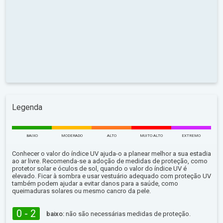
Legenda
BAIXO
MODERADO
ALTO
MUITO ALTO
EXTREMO
Conhecer o valor do índice UV ajuda-o a planear melhor a sua estadia
ao ar livre. Recomenda-se a adoção de medidas de proteção, como
protetor solar e óculos de sol, quando o valor do índice UV é
elevado. Ficar à sombra e usar vestuário adequado com proteção UV
também podem ajudar a evitar danos para a saúde, como
queimaduras solares ou mesmo cancro da pele.
0 - 2
baixo:
não são necessárias medidas de proteção.