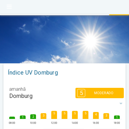
Índice UV Domburg
amanhã
5
MODERADO
Domburg
5
5
5
5
4
3
3
2
1
1
08:00
10:00
12:00
14:00
16:00
18:00