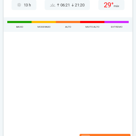
29°
13 h
06:21
21:20
máx
BAIXO
MODERADO
ALTO
MUITO ALTO
EXTREMO