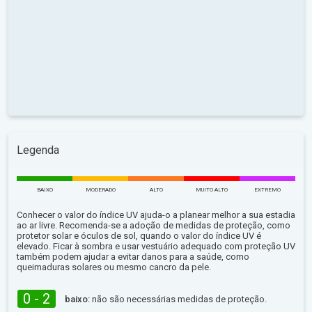
Legenda
BAIXO
MODERADO
ALTO
MUITO ALTO
EXTREMO
Conhecer o valor do índice UV ajuda-o a planear melhor a sua estadia
ao ar livre. Recomenda-se a adoção de medidas de proteção, como
protetor solar e óculos de sol, quando o valor do índice UV é
elevado. Ficar à sombra e usar vestuário adequado com proteção UV
também podem ajudar a evitar danos para a saúde, como
queimaduras solares ou mesmo cancro da pele.
0 - 2
baixo:
não são necessárias medidas de proteção.