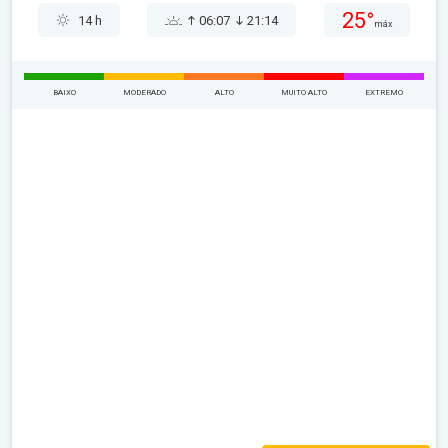
25°
14 h
06:07
21:14
máx
BAIXO
MODERADO
ALTO
MUITO ALTO
EXTREMO