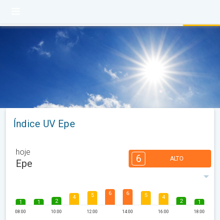
Índice UV Epe
hoje
6
ALTO
Epe
6
6
5
5
4
4
2
2
1
1
1
08:00
10:00
12:00
14:00
16:00
18:00