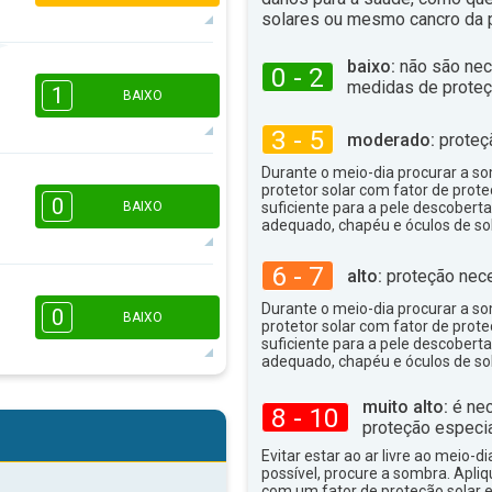
solares ou mesmo cancro da p
baixo:
não são nec
0 - 2
2
1
1
medidas de proteç
1
BAIXO
16:00
18:00
3 - 5
14°
moderado:
proteç
máx
Durante o meio-dia procurar a som
protetor solar com fator de prote
16:00
18:00
0
BAIXO
suficiente para a pele descoberta
adequado, chapéu e óculos de sol
14°
máx
6 - 7
alto:
proteção nece
16:00
18:00
Durante o meio-dia procurar a som
0
BAIXO
protetor solar com fator de prote
12°
suficiente para a pele descoberta
máx
adequado, chapéu e óculos de sol
muito alto:
é nec
16:00
18:00
8 - 10
proteção especia
14°
máx
Evitar estar ao ar livre ao meio-di
possível, procure a sombra. Apli
com um fator de proteção solar e