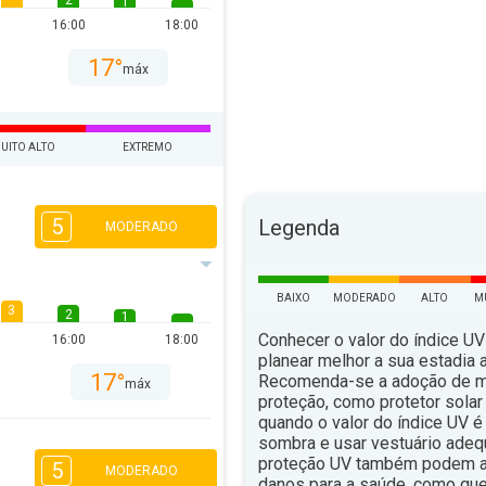
2
1
16:00
18:00
17°
máx
UITO ALTO
EXTREMO
5
Legenda
MODERADO
BAIXO
MODERADO
ALTO
M
3
2
1
Conhecer o valor do índice UV
16:00
18:00
planear melhor a sua estadia ao
17°
Recomenda-se a adoção de 
máx
proteção, como protetor solar 
quando o valor do índice UV é 
sombra e usar vestuário ade
proteção UV também podem aju
5
MODERADO
danos para a saúde, como qu