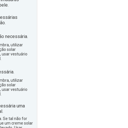
ele.
essárias
ão.
ão necessária.
bra, utilizar
ção solar
, usar vestuário
.
ssária.
bra, utilizar
ção solar
, usar vestuário
.
essária uma
l.
a. Se tal não for
que um creme solar
levado. Usar