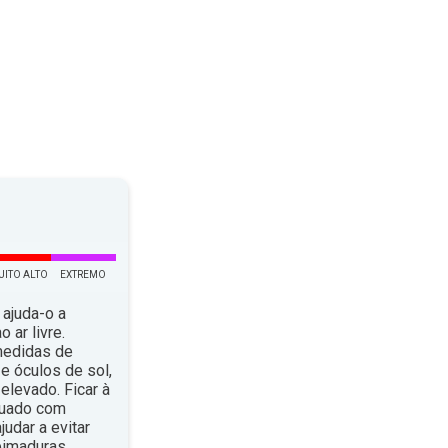
UITO ALTO
EXTREMO
 ajuda-o a
 ar livre.
medidas de
e óculos de sol,
elevado. Ficar à
quado com
dar a evitar
eimaduras