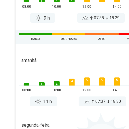
2
2
1
08:00
10:00
12:00
14:00
9 h
07:38
18:29
BAIXO
MODERADO
ALTO
M
amanhã
5
5
5
4
2
1
08:00
10:00
12:00
14:00
11 h
07:37
18:30
segunda-feira