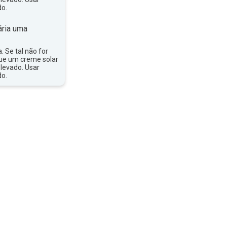
do.
ria uma
a. Se tal não for
que um creme solar
levado. Usar
do.