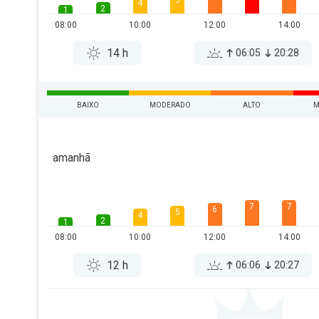
5
4
2
1
08:00
10:00
12:00
14:00
14 h
06:05
20:28
BAIXO
MODERADO
ALTO
M
amanhã
7
7
6
5
4
2
1
08:00
10:00
12:00
14:00
12 h
06:06
20:27