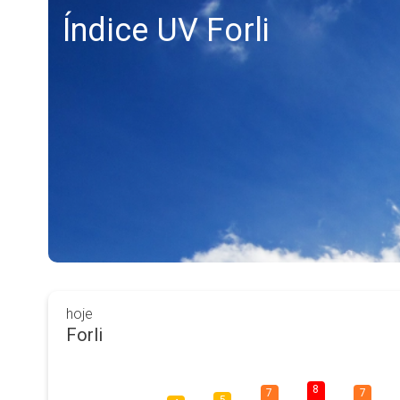
Índice UV Forli
hoje
Forli
8
7
7