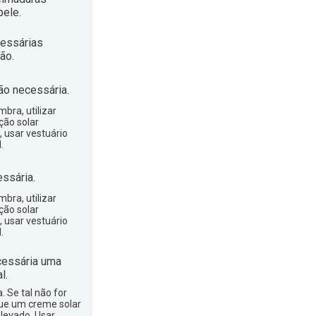
ele.
essárias
ão.
ão necessária.
bra, utilizar
ção solar
, usar vestuário
.
ssária.
bra, utilizar
ção solar
, usar vestuário
.
essária uma
l.
a. Se tal não for
que um creme solar
levado. Usar