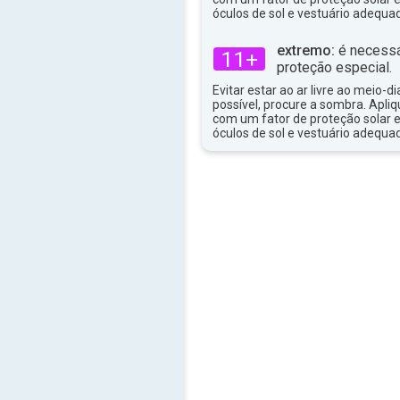
34°
máx
óculos de sol e vestuário adequa
extremo:
é necessá
11+
proteção especial.
Evitar estar ao ar livre ao meio-di
possível, procure a sombra. Apli
com um fator de proteção solar e
óculos de sol e vestuário adequa