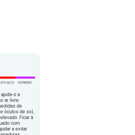
UITO ALTO
EXTREMO
 ajuda-o a
 ar livre.
medidas de
e óculos de sol,
elevado. Ficar à
quado com
dar a evitar
eimaduras