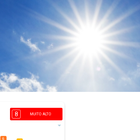
8
MUITO ALTO
6