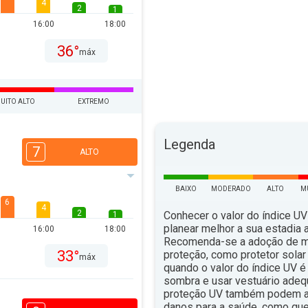
4
2
1
16:00
18:00
36°
máx
UITO ALTO
EXTREMO
Legenda
7
ALTO
BAIXO
MODERADO
ALTO
M
6
4
2
Conhecer o valor do índice UV
1
planear melhor a sua estadia ao
16:00
18:00
Recomenda-se a adoção de 
33°
proteção, como protetor solar 
máx
quando o valor do índice UV é 
sombra e usar vestuário ade
proteção UV também podem aju
danos para a saúde, como qu