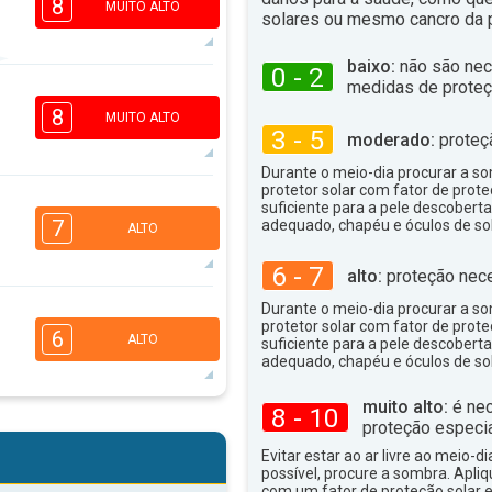
8
MUITO ALTO
solares ou mesmo cancro da p
baixo:
não são nec
0 - 2
medidas de proteç
6
4
2
1
8
MUITO ALTO
3 - 5
16:00
18:00
moderado:
proteç
34°
Durante o meio-dia procurar a som
máx
protetor solar com fator de prote
5
suficiente para a pele descoberta
3
2
1
7
adequado, chapéu e óculos de sol
ALTO
16:00
18:00
6 - 7
alto:
proteção nece
36°
máx
Durante o meio-dia procurar a som
5
3
protetor solar com fator de prote
2
1
6
ALTO
suficiente para a pele descoberta
16:00
18:00
adequado, chapéu e óculos de sol
35°
máx
muito alto:
é nec
8 - 10
5
4
proteção especia
2
1
Evitar estar ao ar livre ao meio-di
16:00
18:00
possível, procure a sombra. Apli
com um fator de proteção solar e