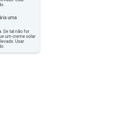
do.
ria uma
a. Se tal não for
que um creme solar
levado. Usar
do.