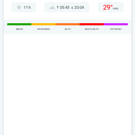
29°
11 h
05:45
20:04
máx
BAIXO
MODERADO
ALTO
MUITO ALTO
EXTREMO