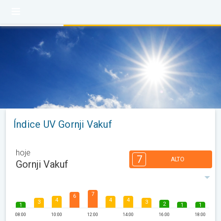
Índice UV Gornji Vakuf
hoje
7
ALTO
Gornji Vakuf
7
6
4
4
4
3
3
2
1
1
1
08:00
10:00
12:00
14:00
16:00
18:00