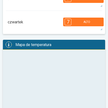
08:00
10:00
12:00
14:00
16:00
18:00
33°
14 h
05:48
20:00
máx
7
7
6
6
5
4
4
2
2
1
1
7
czwartek
ALTO
08:00
10:00
12:00
14:00
16:00
18:00
30°
12 h
05:49
19:58
máx
7
7
6
6
5
5
4
4
2
2
1
Mapa de temperatura
08:00
10:00
12:00
14:00
16:00
18:00
27°
12 h
05:51
19:57
máx