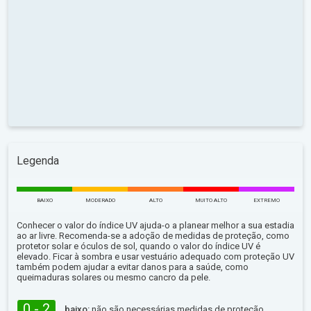
Legenda
BAIXO
MODERADO
ALTO
MUITO ALTO
EXTREMO
Conhecer o valor do índice UV ajuda-o a planear melhor a sua estadia
ao ar livre. Recomenda-se a adoção de medidas de proteção, como
protetor solar e óculos de sol, quando o valor do índice UV é
elevado. Ficar à sombra e usar vestuário adequado com proteção UV
também podem ajudar a evitar danos para a saúde, como
queimaduras solares ou mesmo cancro da pele.
0 - 2
baixo:
não são necessárias medidas de proteção.