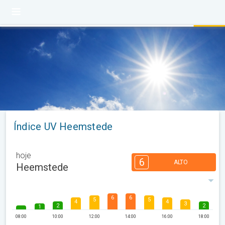
Índice UV Heemstede
hoje
6
ALTO
Heemstede
6
6
5
5
4
4
3
2
2
1
08:00
10:00
12:00
14:00
16:00
18:00