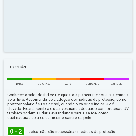
Legenda
BAIXO
MODERADO
ALTO
MUITO ALTO
EXTREMO
Conhecer o valor do índice UV ajuda-o a planear melhor a sua estadia
ao ar livre. Recomenda-se a adoção de medidas de proteção, como
protetor solar e óculos de sol, quando o valor do índice UV é
elevado. Ficar à sombra e usar vestuário adequado com proteção UV
também podem ajudar a evitar danos para a saúde, como
queimaduras solares ou mesmo cancro da pele.
0 - 2
baixo:
não são necessárias medidas de proteção.