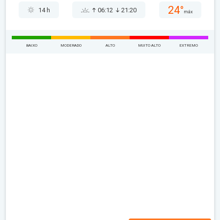
24°
14 h
06:12
21:20
máx
BAIXO
MODERADO
ALTO
MUITO ALTO
EXTREMO