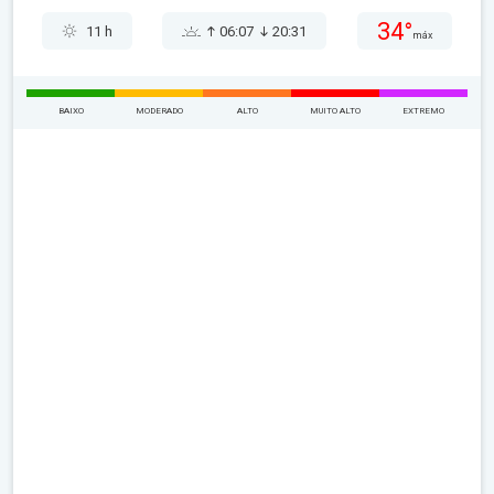
34°
11 h
06:07
20:31
máx
BAIXO
MODERADO
ALTO
MUITO ALTO
EXTREMO