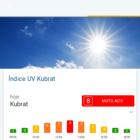
Índice UV Kubrat
hoje
8
MUITO ALTO
Kubrat
8
7
7
6
5
4
3
2
2
1
1
08:00
10:00
12:00
14:00
16:00
18:00