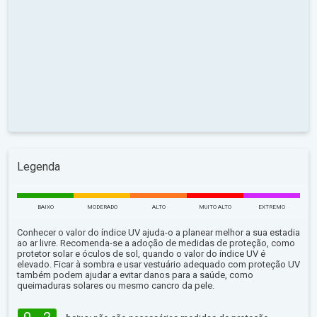
Legenda
BAIXO
MODERADO
ALTO
MUITO ALTO
EXTREMO
Conhecer o valor do índice UV ajuda-o a planear melhor a sua estadia
ao ar livre. Recomenda-se a adoção de medidas de proteção, como
protetor solar e óculos de sol, quando o valor do índice UV é
elevado. Ficar à sombra e usar vestuário adequado com proteção UV
também podem ajudar a evitar danos para a saúde, como
queimaduras solares ou mesmo cancro da pele.