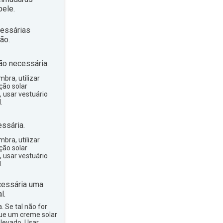
ele.
essárias
ão.
ão necessária.
bra, utilizar
ção solar
, usar vestuário
.
ssária.
bra, utilizar
ção solar
, usar vestuário
.
essária uma
l.
a. Se tal não for
que um creme solar
levado. Usar