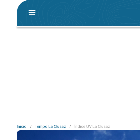
Início
/
Tempo La Clusaz
/
Índice UV La Clusaz