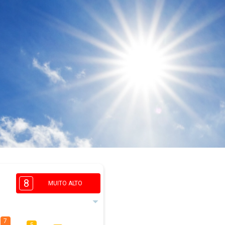
8
MUITO ALTO
7