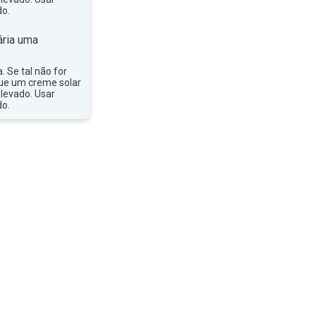
do.
ria uma
a. Se tal não for
que um creme solar
levado. Usar
do.