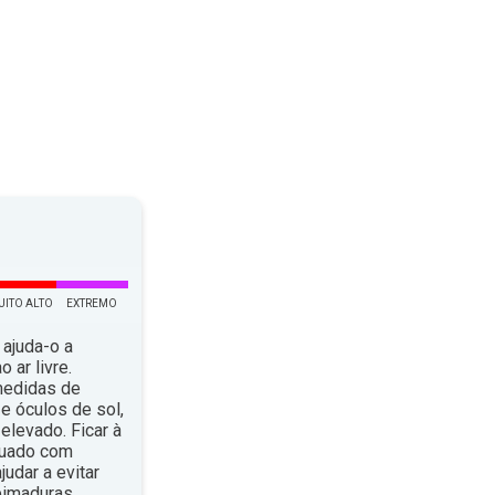
UITO ALTO
EXTREMO
 ajuda-o a
 ar livre.
medidas de
e óculos de sol,
elevado. Ficar à
quado com
dar a evitar
eimaduras