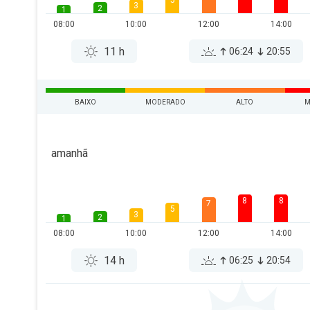
5
3
2
1
08:00
10:00
12:00
14:00
11 h
06:24
20:55
BAIXO
MODERADO
ALTO
M
amanhã
8
8
7
5
3
2
1
08:00
10:00
12:00
14:00
14 h
06:25
20:54