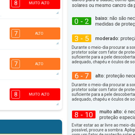
8
MUITO ALTO
solares ou mesmo cancro da p
baixo:
não são nec
0 - 2
medidas de proteç
6
4
1
7
ALTO
3 - 5
moderado:
proteç
16:00
18:00
Durante o meio-dia procurar a som
29°
máx
protetor solar com fator de prote
5
suficiente para a pele descoberta
2
1
adequado, chapéu e óculos de sol
7
ALTO
16:00
18:00
6 - 7
alto:
proteção nece
28°
máx
Durante o meio-dia procurar a som
6
5
protetor solar com fator de prote
3
2
8
suficiente para a pele descoberta
MUITO ALTO
16:00
18:00
adequado, chapéu e óculos de sol
28°
máx
muito alto:
é nec
8 - 10
proteção especia
6
5
3
2
Evitar estar ao ar livre ao meio-di
16:00
18:00
possível, procure a sombra. Apli
com um fator de proteção solar e