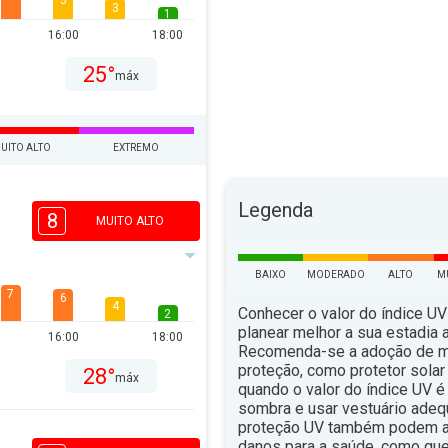
5
3
1
16:00
18:00
25°
máx
UITO ALTO
EXTREMO
Legenda
8
MUITO ALTO
BAIXO
MODERADO
ALTO
M
7
6
4
Conhecer o valor do índice UV
2
planear melhor a sua estadia ao
16:00
18:00
Recomenda-se a adoção de 
proteção, como protetor solar 
28°
máx
quando o valor do índice UV é 
sombra e usar vestuário ade
proteção UV também podem aju
danos para a saúde, como qu