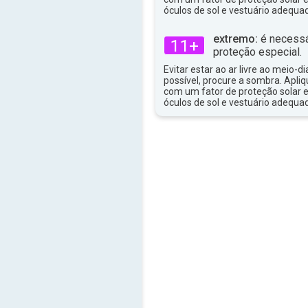
óculos de sol e vestuário adequa
29°
máx
extremo:
é necessá
11+
proteção especial.
Evitar estar ao ar livre ao meio-di
possível, procure a sombra. Apli
com um fator de proteção solar e
óculos de sol e vestuário adequa