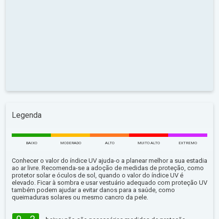
Legenda
BAIXO
MODERADO
ALTO
MUITO ALTO
EXTREMO
Conhecer o valor do índice UV ajuda-o a planear melhor a sua estadia
ao ar livre. Recomenda-se a adoção de medidas de proteção, como
protetor solar e óculos de sol, quando o valor do índice UV é
elevado. Ficar à sombra e usar vestuário adequado com proteção UV
também podem ajudar a evitar danos para a saúde, como
queimaduras solares ou mesmo cancro da pele.