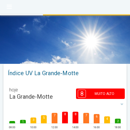
Índice UV La Grande-Motte
hoje
8
MUITO ALTO
La Grande-Motte
8
8
7
7
6
5
4
3
2
1
08:00
10:00
12:00
14:00
16:00
18:00