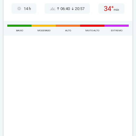
34°
14 h
06:40
20:57
máx
BAIXO
MODERADO
ALTO
MUITO ALTO
EXTREMO