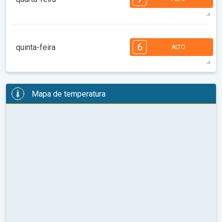
08:00
10:00
12:00
14:00
16:00
18:00
35°
13 h
06:43
20:53
máx
7
7
6
6
5
4
3
2
2
1
6
quinta-feira
ALTO
08:00
10:00
12:00
14:00
16:00
18:00
34°
12 h
06:44
20:51
máx
6
6
6
6
5
5
4
3
2
2
1
Mapa de temperatura
08:00
10:00
12:00
14:00
16:00
18:00
35°
12 h
06:45
20:50
máx