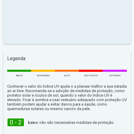
Legenda
BAIXO
MODERADO
ALTO
MUITO ALTO
EXTREMO
Conhecer o valor do índice UV ajuda-o a planear melhor a sua estadia
ao ar livre. Recomenda-se a adoção de medidas de proteção, como
protetor solar e óculos de sol, quando o valor do índice UV é
elevado. Ficar à sombra e usar vestuário adequado com proteção UV
também podem ajudar a evitar danos para a saúde, como
queimaduras solares ou mesmo cancro da pele.
0 - 2
baixo:
não são necessárias medidas de proteção.