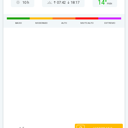
14°
10 h
07:42
18:17
máx
BAIXO
MODERADO
ALTO
MUITO ALTO
EXTREMO