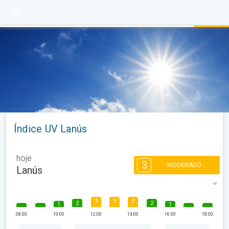
Índice UV Lanús
hoje
3
MODERADO
Lanús
3
3
3
2
2
1
1
08:00
10:00
12:00
14:00
16:00
18:00