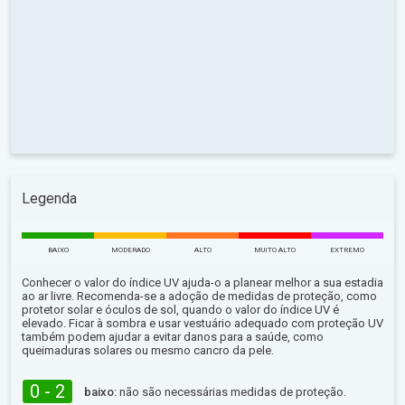
Legenda
BAIXO
MODERADO
ALTO
MUITO ALTO
EXTREMO
Conhecer o valor do índice UV ajuda-o a planear melhor a sua estadia
ao ar livre. Recomenda-se a adoção de medidas de proteção, como
protetor solar e óculos de sol, quando o valor do índice UV é
elevado. Ficar à sombra e usar vestuário adequado com proteção UV
também podem ajudar a evitar danos para a saúde, como
queimaduras solares ou mesmo cancro da pele.
0 - 2
baixo:
não são necessárias medidas de proteção.