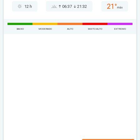
21°
12 h
06:37
21:32
máx
BAIXO
MODERADO
ALTO
MUITO ALTO
EXTREMO