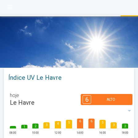
Índice UV Le Havre
hoje
6
ALTO
Le Havre
6
6
5
5
4
3
3
2
2
1
08:00
10:00
12:00
14:00
16:00
18:00