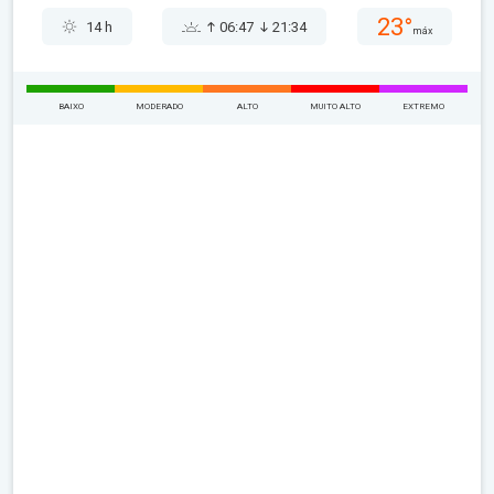
23°
14 h
06:47
21:34
máx
BAIXO
MODERADO
ALTO
MUITO ALTO
EXTREMO