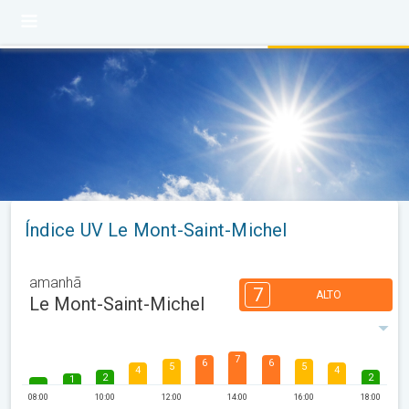
Índice UV Le Mont-Saint-Michel
amanhã
7
ALTO
Le Mont-Saint-Michel
7
6
6
5
5
4
4
2
2
1
08:00
10:00
12:00
14:00
16:00
18:00