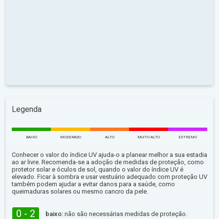
Legenda
BAIXO
MODERADO
ALTO
MUITO ALTO
EXTREMO
Conhecer o valor do índice UV ajuda-o a planear melhor a sua estadia
ao ar livre. Recomenda-se a adoção de medidas de proteção, como
protetor solar e óculos de sol, quando o valor do índice UV é
elevado. Ficar à sombra e usar vestuário adequado com proteção UV
também podem ajudar a evitar danos para a saúde, como
queimaduras solares ou mesmo cancro da pele.
0 - 2
baixo:
não são necessárias medidas de proteção.