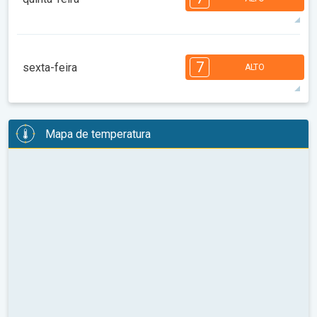
08:00
10:00
12:00
14:00
16:00
18:00
34°
13 h
05:55
19:49
máx
7
7
6
6
5
4
3
2
2
1
1
7
sexta-feira
ALTO
08:00
10:00
12:00
14:00
16:00
18:00
34°
13 h
05:56
19:47
máx
7
7
6
6
5
5
4
3
2
2
1
Mapa de temperatura
08:00
10:00
12:00
14:00
16:00
18:00
33°
12 h
05:57
19:46
máx