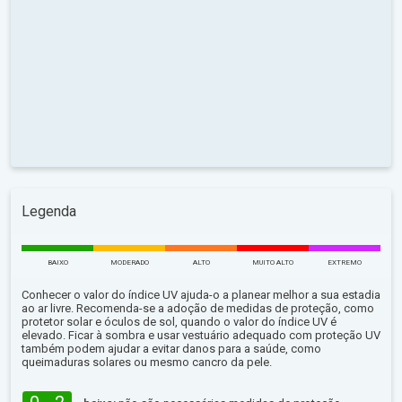
Legenda
BAIXO
MODERADO
ALTO
MUITO ALTO
EXTREMO
Conhecer o valor do índice UV ajuda-o a planear melhor a sua estadia
ao ar livre. Recomenda-se a adoção de medidas de proteção, como
protetor solar e óculos de sol, quando o valor do índice UV é
elevado. Ficar à sombra e usar vestuário adequado com proteção UV
também podem ajudar a evitar danos para a saúde, como
queimaduras solares ou mesmo cancro da pele.