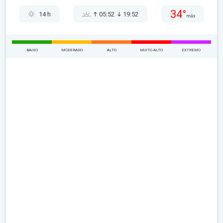
34°
14 h
05:52
19:52
máx
BAIXO
MODERADO
ALTO
MUITO ALTO
EXTREMO