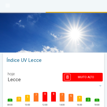
Índice UV Lecce
hoje
8
MUITO ALTO
Lecce
8
8
7
7
6
5
4
3
2
1
1
08:00
10:00
12:00
14:00
16:00
18:00