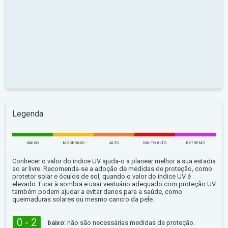
Legenda
BAIXO
MODERADO
ALTO
MUITO ALTO
EXTREMO
Conhecer o valor do índice UV ajuda-o a planear melhor a sua estadia
ao ar livre. Recomenda-se a adoção de medidas de proteção, como
protetor solar e óculos de sol, quando o valor do índice UV é
elevado. Ficar à sombra e usar vestuário adequado com proteção UV
também podem ajudar a evitar danos para a saúde, como
queimaduras solares ou mesmo cancro da pele.
0 - 2
baixo:
não são necessárias medidas de proteção.