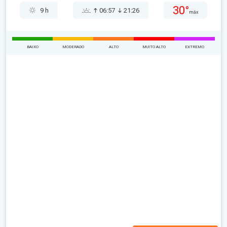
30°
9 h
06:57
21:26
máx
BAIXO
MODERADO
ALTO
MUITO ALTO
EXTREMO