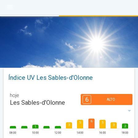
Índice UV Les Sables-d'Olonne
hoje
6
ALTO
Les Sables-d'Olonne
6
5
5
3
3
2
1
08:00
10:00
12:00
14:00
16:00
18:00