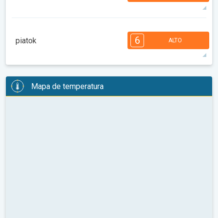
34°
14 h
07:01
21:21
máx
7
6
6
5
5
3
3
2
2
1
6
piatok
ALTO
08:00
10:00
12:00
14:00
16:00
18:00
33°
14 h
07:02
21:20
máx
6
6
6
5
5
4
3
3
2
2
1
Mapa de temperatura
08:00
10:00
12:00
14:00
16:00
18:00
34°
12 h
07:03
21:18
máx