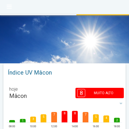
Índice UV Mâcon
hoje
8
MUITO ALTO
Mâcon
8
8
7
7
5
5
4
3
2
1
08:00
10:00
12:00
14:00
16:00
18:00