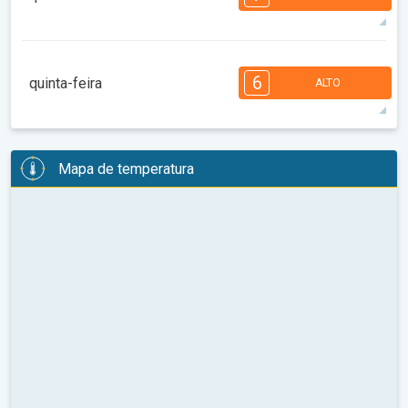
08:00
10:00
12:00
14:00
16:00
18:00
35°
14 h
06:34
20:56
máx
7
7
6
6
4
4
3
3
2
1
6
quinta-feira
ALTO
08:00
10:00
12:00
14:00
16:00
18:00
36°
14 h
06:35
20:55
máx
6
6
6
6
5
4
4
3
2
2
1
Mapa de temperatura
08:00
10:00
12:00
14:00
16:00
18:00
37°
14 h
06:36
20:53
máx