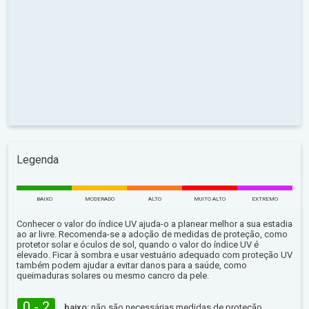
Legenda
BAIXO
MODERADO
ALTO
MUITO ALTO
EXTREMO
Conhecer o valor do índice UV ajuda-o a planear melhor a sua estadia
ao ar livre. Recomenda-se a adoção de medidas de proteção, como
protetor solar e óculos de sol, quando o valor do índice UV é
elevado. Ficar à sombra e usar vestuário adequado com proteção UV
também podem ajudar a evitar danos para a saúde, como
queimaduras solares ou mesmo cancro da pele.
0 - 2
baixo:
não são necessárias medidas de proteção.