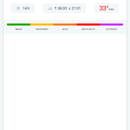
33°
14 h
06:30
21:01
máx
BAIXO
MODERADO
ALTO
MUITO ALTO
EXTREMO