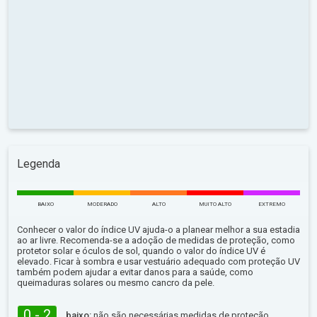
Legenda
BAIXO
MODERADO
ALTO
MUITO ALTO
EXTREMO
Conhecer o valor do índice UV ajuda-o a planear melhor a sua estadia
ao ar livre. Recomenda-se a adoção de medidas de proteção, como
protetor solar e óculos de sol, quando o valor do índice UV é
elevado. Ficar à sombra e usar vestuário adequado com proteção UV
também podem ajudar a evitar danos para a saúde, como
queimaduras solares ou mesmo cancro da pele.
0 - 2
baixo:
não são necessárias medidas de proteção.