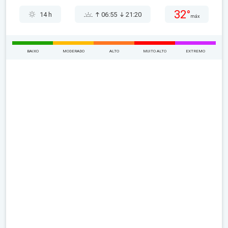
32°
14 h
06:55
21:20
máx
BAIXO
MODERADO
ALTO
MUITO ALTO
EXTREMO