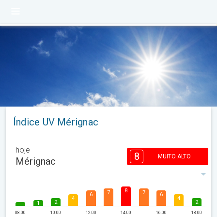
Índice UV Mérignac
hoje
8
MUITO ALTO
Mérignac
8
7
7
6
6
4
4
2
2
1
08:00
10:00
12:00
14:00
16:00
18:00