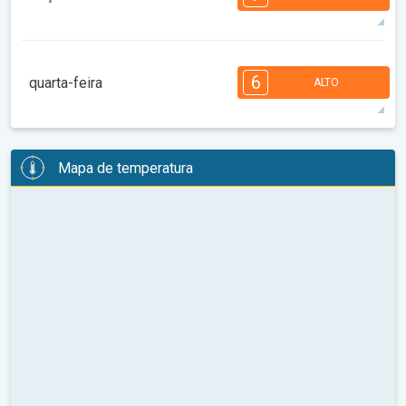
08:00
10:00
12:00
14:00
16:00
18:00
34°
13 h
06:58
21:16
máx
7
6
6
5
5
4
4
2
2
1
6
quarta-feira
ALTO
08:00
10:00
12:00
14:00
16:00
18:00
38°
13 h
06:59
21:15
máx
6
6
6
6
5
5
4
3
2
2
1
Mapa de temperatura
08:00
10:00
12:00
14:00
16:00
18:00
35°
12 h
07:00
21:13
máx