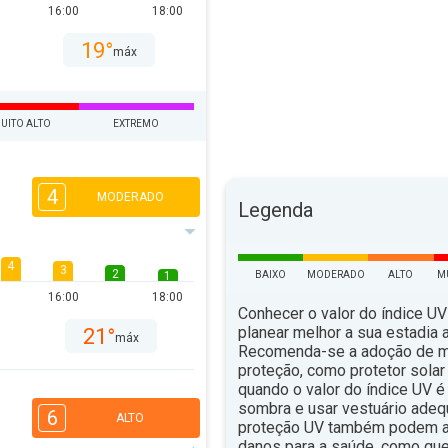
16:00
18:00
19°
máx
UITO ALTO
EXTREMO
4
MODERADO
Legenda
4
3
2
1
BAIXO
MODERADO
ALTO
M
16:00
18:00
Conhecer o valor do índice UV
planear melhor a sua estadia ao
21°
máx
Recomenda-se a adoção de 
proteção, como protetor solar 
quando o valor do índice UV é 
sombra e usar vestuário ade
6
ALTO
proteção UV também podem aju
danos para a saúde, como qu