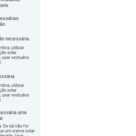
ele.
essárias
ão.
ão necessária.
bra, utilizar
ção solar
, usar vestuário
.
ssária.
bra, utilizar
ção solar
, usar vestuário
.
essária uma
l.
a. Se tal não for
que um creme solar
levado. Usar