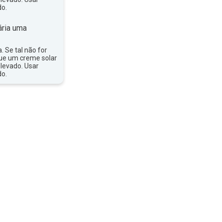
do.
ria uma
a. Se tal não for
que um creme solar
levado. Usar
do.