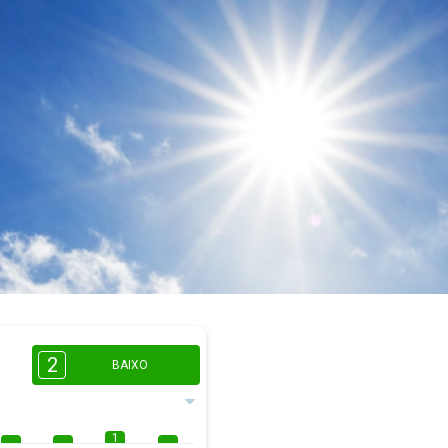
2
BAIXO
1