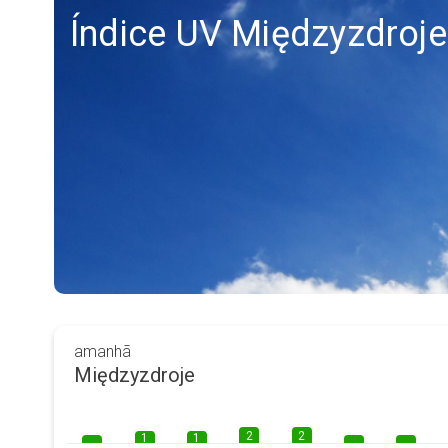
Índice UV Międzyzdroje
amanhã
Międzyzdroje
2
2
1
1