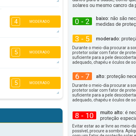
solares ou mesmo cancro da p
4
3
2
1
baixo:
não são nec
0 - 2
4
MODERADO
medidas de proteç
16:00
18:00
29°
máx
3 - 5
moderado:
proteç
1
Durante o meio-dia procurar a som
5
16:00
18:00
MODERADO
protetor solar com fator de prote
suficiente para a pele descoberta
adequado, chapéu e óculos de sol
25°
máx
6 - 7
4
alto:
proteção nece
3
2
1
5
MODERADO
16:00
18:00
Durante o meio-dia procurar a som
protetor solar com fator de prote
21°
suficiente para a pele descoberta
máx
adequado, chapéu e óculos de sol
4
3
2
1
muito alto:
é nec
8 - 10
16:00
18:00
proteção especia
23°
Evitar estar ao ar livre ao meio-di
máx
possível, procure a sombra. Apli
com um fator de proteção solar e