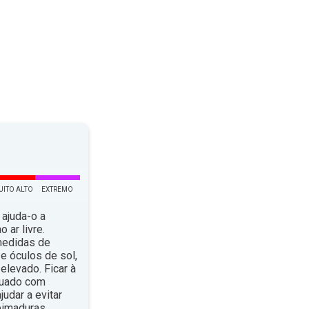
UITO ALTO
EXTREMO
 ajuda-o a
 ar livre.
medidas de
e óculos de sol,
elevado. Ficar à
quado com
dar a evitar
eimaduras