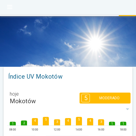
Índice UV Mokotów
hoje
5
MODERADO
Mokotów
5
5
4
4
4
3
3
2
1
1
1
08:00
10:00
12:00
14:00
16:00
18:00