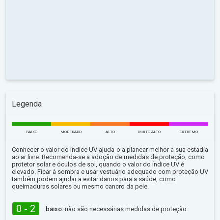
Legenda
BAIXO
MODERADO
ALTO
MUITO ALTO
EXTREMO
Conhecer o valor do índice UV ajuda-o a planear melhor a sua estadia
ao ar livre. Recomenda-se a adoção de medidas de proteção, como
protetor solar e óculos de sol, quando o valor do índice UV é
elevado. Ficar à sombra e usar vestuário adequado com proteção UV
também podem ajudar a evitar danos para a saúde, como
queimaduras solares ou mesmo cancro da pele.
0 - 2
baixo:
não são necessárias medidas de proteção.