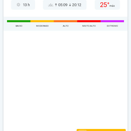
25°
13 h
05:09
20:12
máx
BAIXO
MODERADO
ALTO
MUITO ALTO
EXTREMO