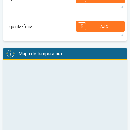
08:00
10:00
12:00
14:00
16:00
18:00
32°
12 h
06:30
20:40
máx
7
7
6
5
5
4
3
3
2
1
6
quinta-feira
ALTO
08:00
10:00
12:00
14:00
16:00
18:00
34°
12 h
06:31
20:39
máx
6
6
6
5
5
4
4
3
2
2
1
Mapa de temperatura
08:00
10:00
12:00
14:00
16:00
18:00
35°
12 h
06:32
20:37
máx