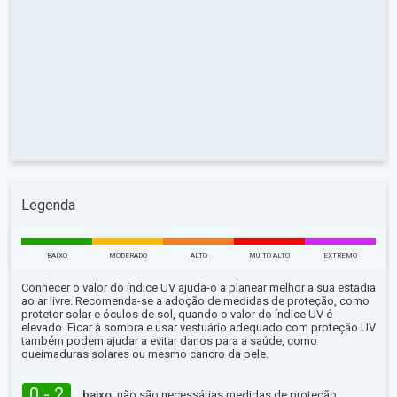
Legenda
BAIXO
MODERADO
ALTO
MUITO ALTO
EXTREMO
Conhecer o valor do índice UV ajuda-o a planear melhor a sua estadia
ao ar livre. Recomenda-se a adoção de medidas de proteção, como
protetor solar e óculos de sol, quando o valor do índice UV é
elevado. Ficar à sombra e usar vestuário adequado com proteção UV
também podem ajudar a evitar danos para a saúde, como
queimaduras solares ou mesmo cancro da pele.
0 - 2
baixo:
não são necessárias medidas de proteção.