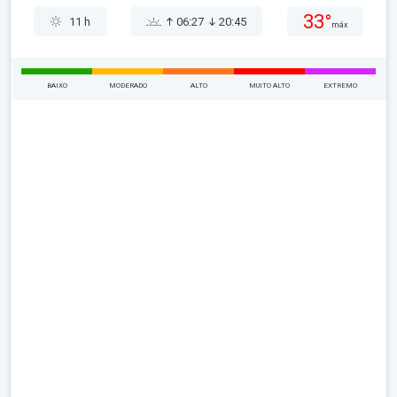
33°
11 h
06:27
20:45
máx
BAIXO
MODERADO
ALTO
MUITO ALTO
EXTREMO