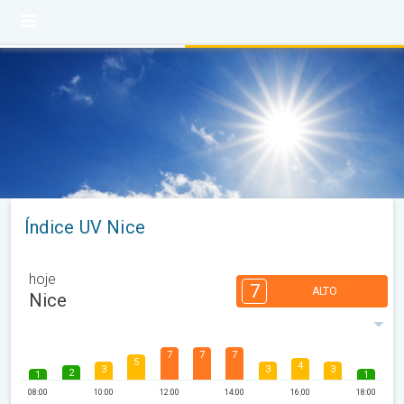
Índice UV Nice
hoje
7
ALTO
Nice
7
7
7
5
4
3
3
3
2
1
1
08:00
10:00
12:00
14:00
16:00
18:00