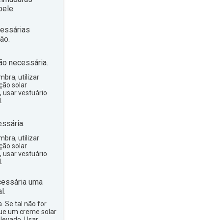
ele.
essárias
ão.
ão necessária.
bra, utilizar
ção solar
, usar vestuário
.
ssária.
bra, utilizar
ção solar
, usar vestuário
.
essária uma
l.
a. Se tal não for
que um creme solar
levado. Usar