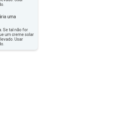
do.
ria uma
a. Se tal não for
que um creme solar
levado. Usar
do.