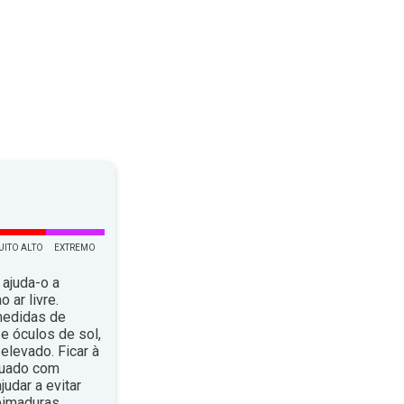
UITO ALTO
EXTREMO
 ajuda-o a
 ar livre.
medidas de
e óculos de sol,
elevado. Ficar à
quado com
dar a evitar
eimaduras