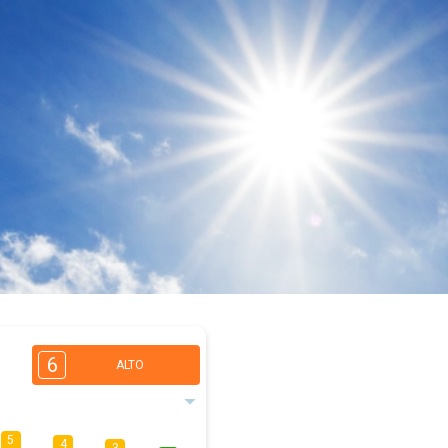
6
ALTO
5
4