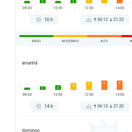
3
1
1
08:00
10:00
12:00
14:00
10 h
06:12
21:22
BAIXO
MODERADO
ALTO
M
amanhã
6
6
5
4
2
1
08:00
10:00
12:00
14:00
14 h
06:13
21:20
domingo