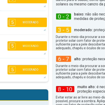
solares ou mesmo cancro da p
baixo:
não são nec
0 - 2
5
4
2
1
medidas de proteç
5
MODERADO
16:00
18:00
3 - 5
moderado:
proteç
26°
máx
Durante o meio-dia procurar a som
5
3
3
protetor solar com fator de prote
1
suficiente para a pele descoberta
5
MODERADO
16:00
18:00
adequado, chapéu e óculos de sol
22°
máx
6 - 7
alto:
proteção nece
5
4
3
2
Durante o meio-dia procurar a som
5
protetor solar com fator de prote
MODERADO
16:00
18:00
suficiente para a pele descoberta
adequado, chapéu e óculos de sol
23°
máx
5
muito alto:
é nec
4
8 - 10
3
2
proteção especia
16:00
18:00
Evitar estar ao ar livre ao meio-di
possível, procure a sombra. Apli
29°
máx
com um fator de proteção solar e