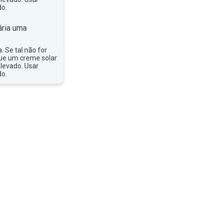
do.
ria uma
a. Se tal não for
que um creme solar
levado. Usar
do.