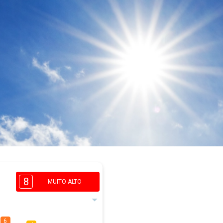
8
MUITO ALTO
6