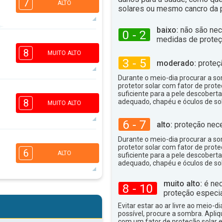
7
ALTO
solares ou mesmo cancro da p
baixo:
não são nec
0 - 2
medidas de proteç
3
2
2
1
8
MUITO ALTO
16:00
18:00
3 - 5
moderado:
proteç
32°
Durante o meio-dia procurar a som
máx
protetor solar com fator de prote
6
suficiente para a pele descoberta
4
2
1
8
adequado, chapéu e óculos de sol
MUITO ALTO
16:00
18:00
6 - 7
alto:
proteção nece
31°
máx
Durante o meio-dia procurar a som
6
4
protetor solar com fator de prote
2
1
6
ALTO
suficiente para a pele descoberta
16:00
18:00
adequado, chapéu e óculos de sol
32°
máx
muito alto:
é nec
8 - 10
5
4
proteção especia
2
1
Evitar estar ao ar livre ao meio-di
16:00
18:00
possível, procure a sombra. Apli
com um fator de proteção solar e