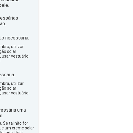
ele.
essárias
ão.
ão necessária.
bra, utilizar
ção solar
, usar vestuário
.
ssária.
bra, utilizar
ção solar
, usar vestuário
.
essária uma
l.
a. Se tal não for
que um creme solar
levado. Usar