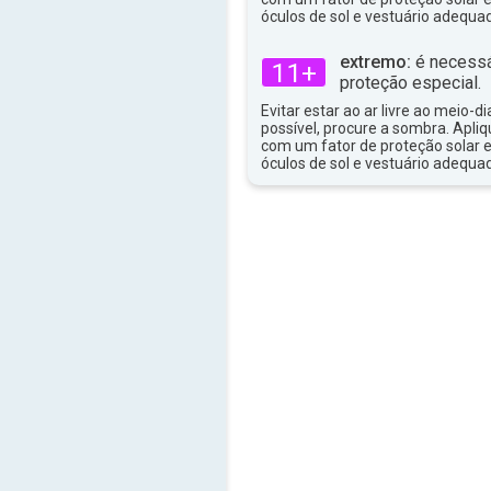
33°
máx
óculos de sol e vestuário adequa
extremo:
é necessá
11+
proteção especial.
Evitar estar ao ar livre ao meio-di
possível, procure a sombra. Apli
com um fator de proteção solar e
óculos de sol e vestuário adequa