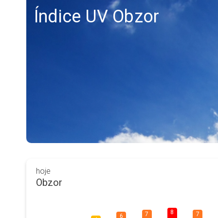
Índice UV Obzor
hoje
Obzor
8
7
7
6