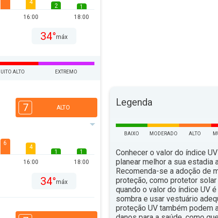
4
2
1
16:00
18:00
34°
máx
UITO ALTO
EXTREMO
Legenda
7
ALTO
BAIXO
MODERADO
ALTO
M
6
4
Conhecer o valor do índice UV
1
1
planear melhor a sua estadia ao
16:00
18:00
Recomenda-se a adoção de 
34°
proteção, como protetor solar 
máx
quando o valor do índice UV é 
sombra e usar vestuário ade
proteção UV também podem aju
danos para a saúde, como qu