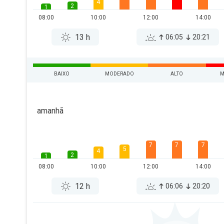
4
2
1
08:00
10:00
12:00
14:00
13 h
06:05
20:21
BAIXO
MODERADO
ALTO
M
amanhã
7
7
7
5
4
2
1
08:00
10:00
12:00
14:00
12 h
06:06
20:20