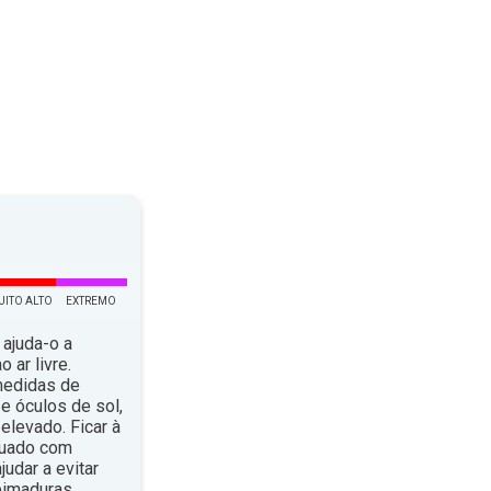
UITO ALTO
EXTREMO
 ajuda-o a
 ar livre.
medidas de
e óculos de sol,
elevado. Ficar à
quado com
dar a evitar
eimaduras