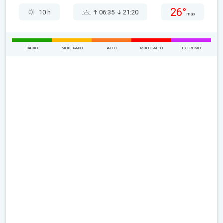
26°
10 h
06:35
21:20
máx
BAIXO
MODERADO
ALTO
MUITO ALTO
EXTREMO