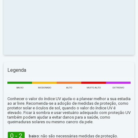
Legenda
BAIXO
MODERADO
ALTO
MUITO ALTO
EXTREMO
Conhecer o valor do índice UV ajuda-o a planear melhor a sua estadia
ao ar livre. Recomenda-se a adoção de medidas de proteção, como
protetor solar e óculos de sol, quando o valor do índice UV é
elevado. Ficar à sombra e usar vestuário adequado com proteção UV
também podem ajudar a evitar danos para a saúde, como
queimaduras solares ou mesmo cancro da pele.
0 - 2
baixo:
não são necessárias medidas de proteção.