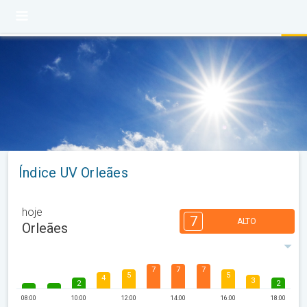
Índice UV Orleães
hoje
7
ALTO
Orleães
7
7
7
5
5
4
3
2
2
08:00
10:00
12:00
14:00
16:00
18:00