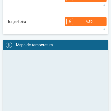
33°
7 h
06:39
21:15
máx
7
6
6
5
5
4
3
2
2
1
6
terça-feira
ALTO
08:00
10:00
12:00
14:00
16:00
18:00
33°
14 h
06:40
21:14
máx
6
6
6
6
5
5
3
3
2
2
1
Mapa de temperatura
08:00
10:00
12:00
14:00
16:00
18:00
35°
14 h
06:41
21:12
máx