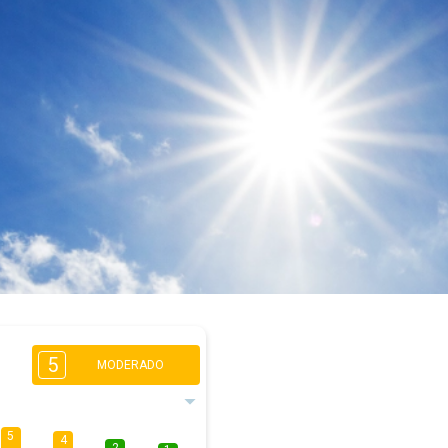
5
MODERADO
5
4