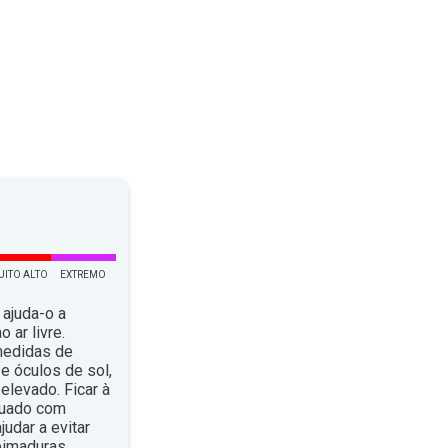
UITO ALTO
EXTREMO
 ajuda-o a
 ar livre.
medidas de
e óculos de sol,
elevado. Ficar à
quado com
dar a evitar
eimaduras