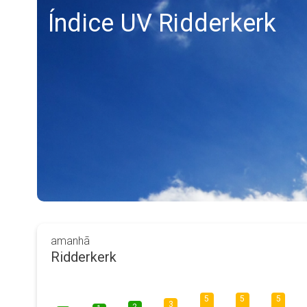
Índice UV Ridderkerk
amanhã
Ridderkerk
5
5
5
3