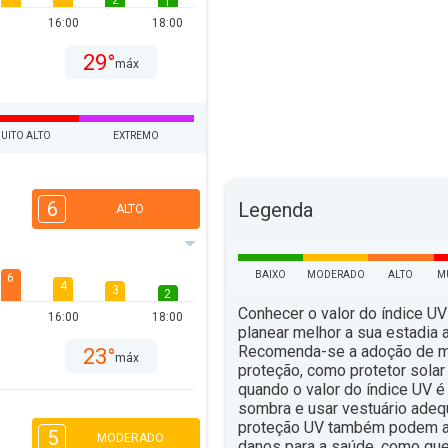
2
1
16:00
18:00
29°
máx
UITO ALTO
EXTREMO
6
Legenda
ALTO
BAIXO
MODERADO
ALTO
M
6
4
3
2
Conhecer o valor do índice UV
16:00
18:00
planear melhor a sua estadia ao
Recomenda-se a adoção de 
23°
máx
proteção, como protetor solar 
quando o valor do índice UV é 
sombra e usar vestuário ade
proteção UV também podem aju
5
MODERADO
danos para a saúde, como qu