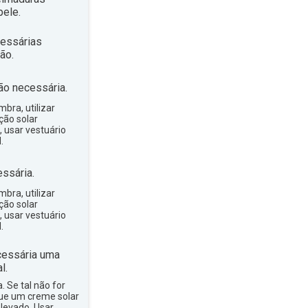
ele.
essárias
ão.
ão necessária.
bra, utilizar
ção solar
, usar vestuário
.
ssária.
bra, utilizar
ção solar
, usar vestuário
.
essária uma
l.
a. Se tal não for
que um creme solar
levado. Usar