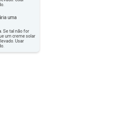
do.
ria uma
a. Se tal não for
que um creme solar
levado. Usar
do.