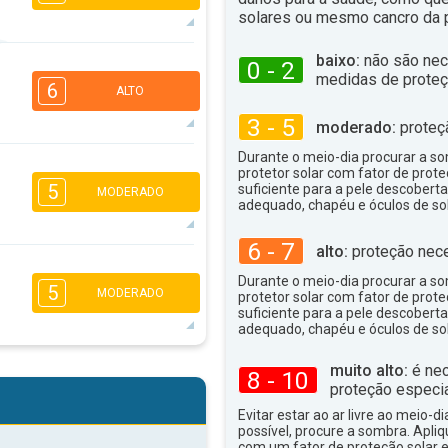
solares ou mesmo cancro da p
baixo:
não são nec
5
0 - 2
4
3
1
medidas de proteç
6
ALTO
16:00
18:00
3 - 5
moderado:
proteç
23°
máx
Durante o meio-dia procurar a som
5
4
3
protetor solar com fator de prote
1
5
suficiente para a pele descoberta
MODERADO
16:00
18:00
adequado, chapéu e óculos de sol
26°
máx
6 - 7
alto:
proteção nece
5
4
3
2
Durante o meio-dia procurar a som
5
MODERADO
16:00
18:00
protetor solar com fator de prote
suficiente para a pele descoberta
adequado, chapéu e óculos de sol
30°
máx
5
4
muito alto:
é nec
3
8 - 10
2
proteção especia
16:00
18:00
Evitar estar ao ar livre ao meio-di
possível, procure a sombra. Apli
33°
máx
com um fator de proteção solar e