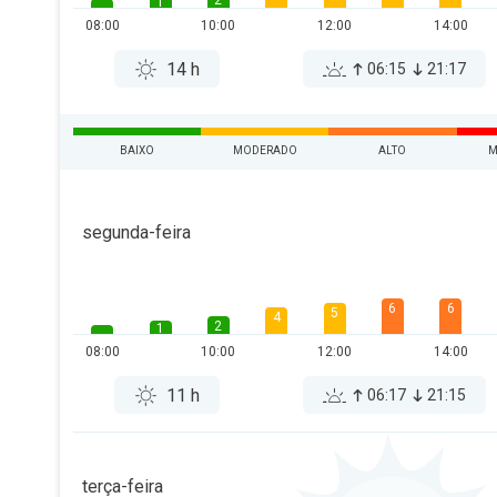
2
1
08:00
10:00
12:00
14:00
14 h
06:15
21:17
BAIXO
MODERADO
ALTO
M
segunda-feira
6
6
5
4
2
1
08:00
10:00
12:00
14:00
11 h
06:17
21:15
terça-feira