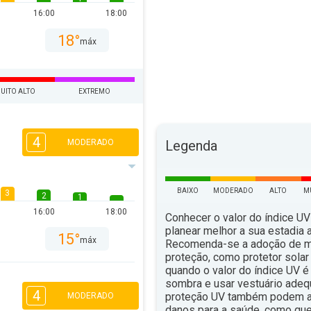
16:00
18:00
18°
máx
UITO ALTO
EXTREMO
4
MODERADO
Legenda
BAIXO
MODERADO
ALTO
M
3
2
1
16:00
18:00
Conhecer o valor do índice UV
planear melhor a sua estadia ao
15°
máx
Recomenda-se a adoção de 
proteção, como protetor solar 
quando o valor do índice UV é 
sombra e usar vestuário ade
4
proteção UV também podem aju
MODERADO
danos para a saúde, como qu