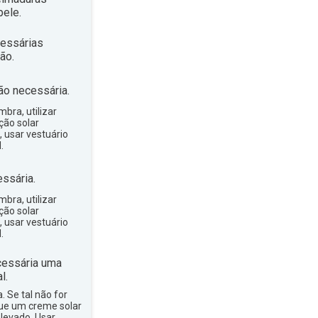
ele.
essárias
ão.
ão necessária.
bra, utilizar
ção solar
, usar vestuário
.
ssária.
bra, utilizar
ção solar
, usar vestuário
.
essária uma
l.
a. Se tal não for
que um creme solar
levado. Usar