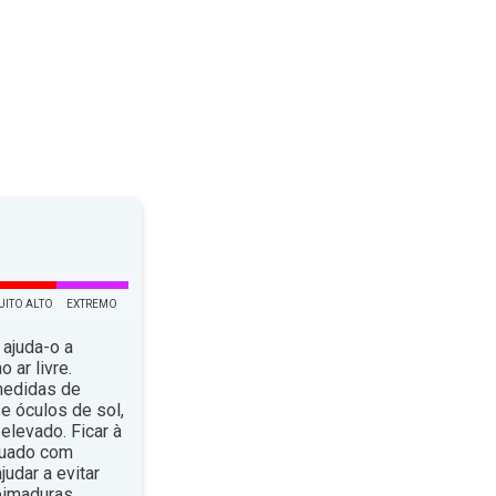
UITO ALTO
EXTREMO
 ajuda-o a
 ar livre.
medidas de
e óculos de sol,
elevado. Ficar à
quado com
dar a evitar
eimaduras