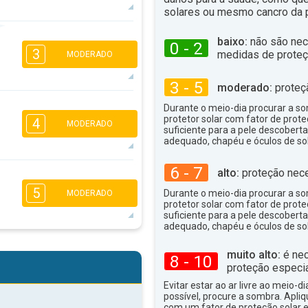
solares ou mesmo cancro da p
3
baixo:
não são nec
0 - 2
3
medidas de proteç
16:00
18:00
MODERADO
13°
máx
3 - 5
moderado:
proteç
2
1
Durante o meio-dia procurar a som
protetor solar com fator de prote
16:00
18:00
4
MODERADO
suficiente para a pele descoberta
adequado, chapéu e óculos de sol
11°
máx
6 - 7
alto:
proteção nece
2
2
1
5
16:00
18:00
Durante o meio-dia procurar a som
MODERADO
protetor solar com fator de prote
suficiente para a pele descoberta
13°
máx
adequado, chapéu e óculos de sol
3
2
1
muito alto:
é nec
8 - 10
16:00
18:00
proteção especia
Evitar estar ao ar livre ao meio-di
13°
máx
possível, procure a sombra. Apli
com um fator de proteção solar e