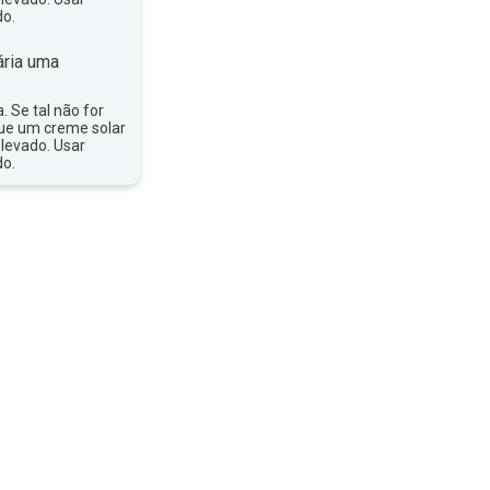
do.
ria uma
a. Se tal não for
que um creme solar
levado. Usar
do.