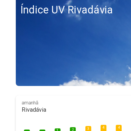
Índice UV Rivadávia
amanhã
Rivadávia
4
4
3
2
1