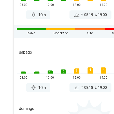
08:00
10:00
12:00
14:00
10 h
08:19
19:00
BAIXO
MODERADO
ALTO
M
sábado
4
4
3
2
1
08:00
10:00
12:00
14:00
10 h
08:18
19:00
domingo