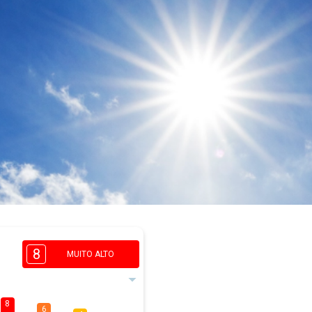
8
MUITO ALTO
8
6