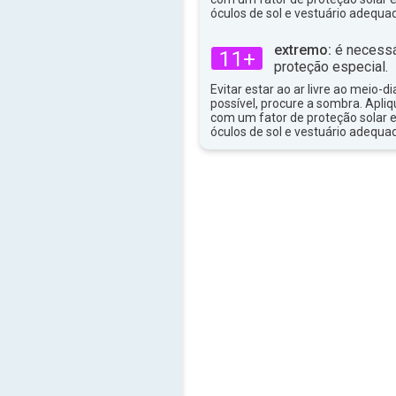
36°
máx
óculos de sol e vestuário adequa
extremo:
é necessá
11+
proteção especial.
Evitar estar ao ar livre ao meio-di
possível, procure a sombra. Apli
com um fator de proteção solar e
óculos de sol e vestuário adequa