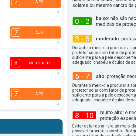
7
ALTO
solares ou mesmo cancro da p
baixo:
não são nec
0 - 2
medidas de proteç
6
3
2
2
7
ALTO
16:00
18:00
3 - 5
moderado:
proteç
32°
Durante o meio-dia procurar a som
máx
protetor solar com fator de prote
6
4
suficiente para a pele descoberta
2
1
8
adequado, chapéu e óculos de sol
MUITO ALTO
16:00
18:00
6 - 7
alto:
proteção nece
36°
máx
Durante o meio-dia procurar a som
6
5
4
protetor solar com fator de prote
2
7
ALTO
suficiente para a pele descoberta
16:00
18:00
adequado, chapéu e óculos de sol
36°
máx
muito alto:
é nec
8 - 10
6
5
proteção especia
4
2
Evitar estar ao ar livre ao meio-di
16:00
18:00
possível, procure a sombra. Apli
com um fator de proteção solar e