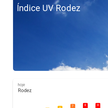
Índice UV Rodez
hoje
Rodez
8
8
7