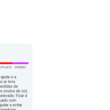
UITO ALTO
EXTREMO
 ajuda-o a
 ar livre.
medidas de
e óculos de sol,
elevado. Ficar à
quado com
dar a evitar
eimaduras