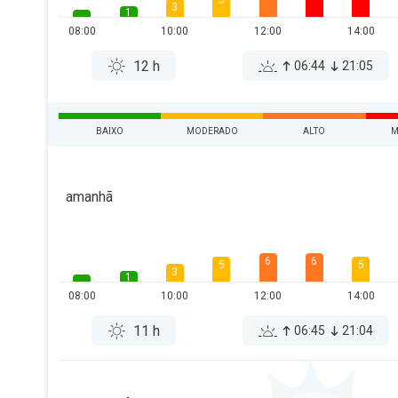
5
3
1
08:00
10:00
12:00
14:00
12 h
06:44
21:05
BAIXO
MODERADO
ALTO
M
amanhã
6
6
5
5
3
1
08:00
10:00
12:00
14:00
11 h
06:45
21:04