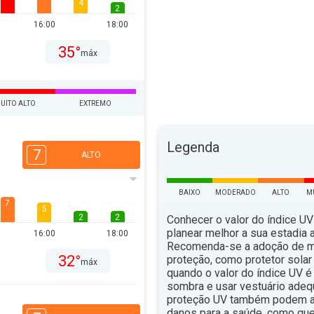
4
2
16:00
18:00
35°
máx
UITO ALTO
EXTREMO
Legenda
7
ALTO
BAIXO
MODERADO
ALTO
M
7
5
2
2
Conhecer o valor do índice UV
planear melhor a sua estadia ao
16:00
18:00
Recomenda-se a adoção de 
32°
proteção, como protetor solar 
máx
quando o valor do índice UV é 
sombra e usar vestuário ade
proteção UV também podem aju
danos para a saúde, como qu