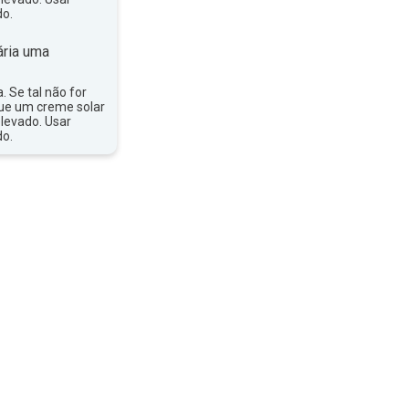
do.
ria uma
a. Se tal não for
que um creme solar
levado. Usar
do.