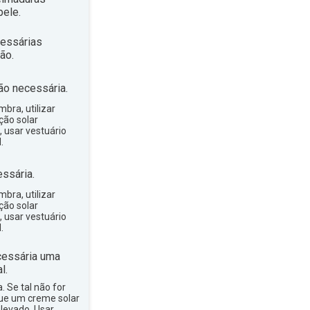
ele.
essárias
ão.
ão necessária.
bra, utilizar
ção solar
, usar vestuário
.
ssária.
bra, utilizar
ção solar
, usar vestuário
.
essária uma
l.
a. Se tal não for
que um creme solar
levado. Usar