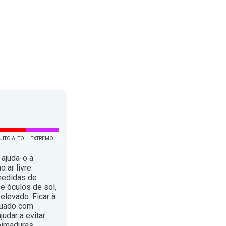
UITO ALTO
EXTREMO
 ajuda-o a
 ar livre.
medidas de
e óculos de sol,
elevado. Ficar à
quado com
dar a evitar
eimaduras