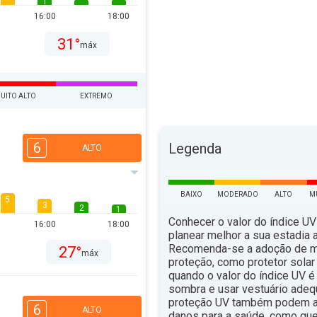
1
16:00
18:00
31°
máx
UITO ALTO
EXTREMO
6
Legenda
ALTO
BAIXO
MODERADO
ALTO
M
5
3
2
1
Conhecer o valor do índice UV
16:00
18:00
planear melhor a sua estadia ao
Recomenda-se a adoção de 
27°
máx
proteção, como protetor solar 
quando o valor do índice UV é 
sombra e usar vestuário ade
proteção UV também podem aju
6
ALTO
danos para a saúde, como qu