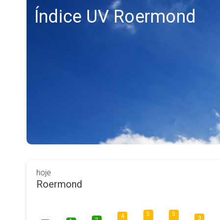
Índice UV Roermond
hoje
Roermond
5
5
4
3