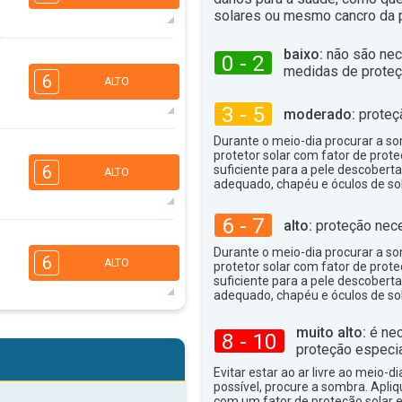
solares ou mesmo cancro da p
baixo:
não são nec
0 - 2
5
4
3
1
medidas de proteç
6
ALTO
16:00
18:00
3 - 5
moderado:
proteç
24°
máx
Durante o meio-dia procurar a som
5
4
3
protetor solar com fator de prote
1
6
suficiente para a pele descoberta
ALTO
16:00
18:00
adequado, chapéu e óculos de sol
29°
máx
6 - 7
alto:
proteção nece
5
4
3
1
Durante o meio-dia procurar a som
6
ALTO
protetor solar com fator de prote
16:00
18:00
suficiente para a pele descoberta
adequado, chapéu e óculos de sol
34°
máx
5
muito alto:
é nec
4
8 - 10
2
2
proteção especia
16:00
18:00
Evitar estar ao ar livre ao meio-di
possível, procure a sombra. Apli
35°
máx
com um fator de proteção solar e