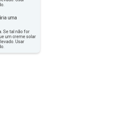
do.
ria uma
a. Se tal não for
que um creme solar
levado. Usar
do.