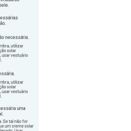
ele.
essárias
ão.
ão necessária.
bra, utilizar
ção solar
, usar vestuário
.
ssária.
bra, utilizar
ção solar
, usar vestuário
.
essária uma
l.
a. Se tal não for
que um creme solar
levado. Usar