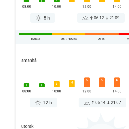
2
1
08:00
10:00
12:00
14:00
8 h
06:12
21:09
BAIXO
MODERADO
ALTO
M
amanhã
6
6
6
4
3
1
1
08:00
10:00
12:00
14:00
12 h
06:14
21:07
utorak