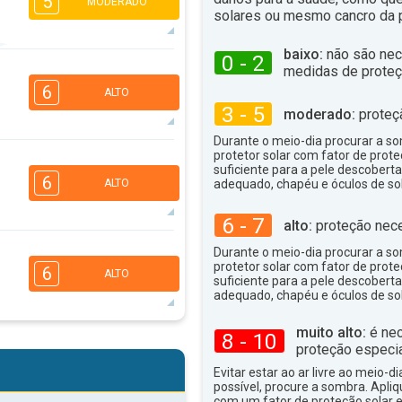
5
MODERADO
solares ou mesmo cancro da p
baixo:
não são nec
0 - 2
5
4
medidas de proteç
3
2
6
ALTO
16:00
18:00
3 - 5
moderado:
proteç
34°
máx
Durante o meio-dia procurar a som
6
protetor solar com fator de prote
4
3
2
suficiente para a pele descoberta
6
ALTO
adequado, chapéu e óculos de sol
16:00
18:00
6 - 7
31°
alto:
proteção nece
máx
5
Durante o meio-dia procurar a som
4
3
2
protetor solar com fator de prote
6
ALTO
16:00
18:00
suficiente para a pele descoberta
adequado, chapéu e óculos de sol
34°
máx
muito alto:
é nec
8 - 10
5
4
3
proteção especia
2
16:00
18:00
Evitar estar ao ar livre ao meio-di
possível, procure a sombra. Apli
com um fator de proteção solar e