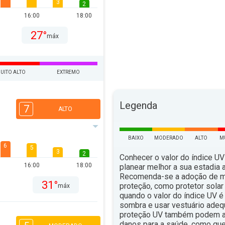
3
2
16:00
18:00
27°
máx
UITO ALTO
EXTREMO
Legenda
7
ALTO
BAIXO
MODERADO
ALTO
M
6
5
3
2
Conhecer o valor do índice UV
16:00
18:00
planear melhor a sua estadia ao
Recomenda-se a adoção de 
31°
proteção, como protetor solar 
máx
quando o valor do índice UV é 
sombra e usar vestuário ade
proteção UV também podem aju
danos para a saúde, como qu