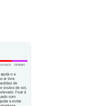
UITO ALTO
EXTREMO
 ajuda-o a
 ar livre.
medidas de
e óculos de sol,
elevado. Ficar à
quado com
dar a evitar
eimaduras