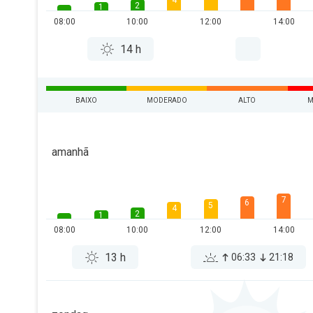
4
2
1
08:00
10:00
12:00
14:00
14 h
BAIXO
MODERADO
ALTO
M
amanhã
7
6
5
4
2
1
08:00
10:00
12:00
14:00
13 h
06:33
21:18