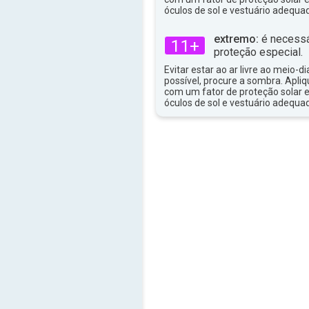
37°
máx
óculos de sol e vestuário adequa
extremo:
é necessá
11+
proteção especial.
Evitar estar ao ar livre ao meio-di
possível, procure a sombra. Apli
com um fator de proteção solar e
óculos de sol e vestuário adequa