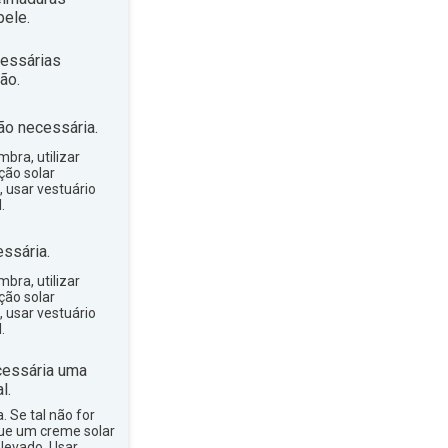
ele.
essárias
ão.
ão necessária.
bra, utilizar
ção solar
, usar vestuário
.
ssária.
bra, utilizar
ção solar
, usar vestuário
.
essária uma
l.
a. Se tal não for
que um creme solar
levado. Usar