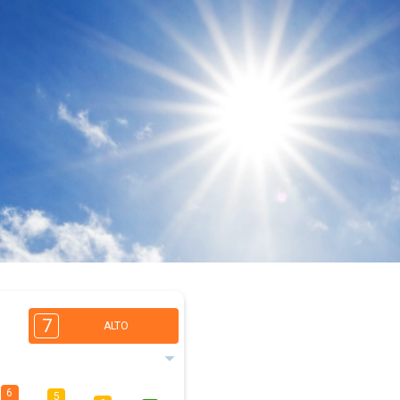
7
ALTO
6
5