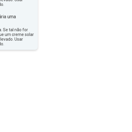
do.
ria uma
a. Se tal não for
que um creme solar
levado. Usar
do.