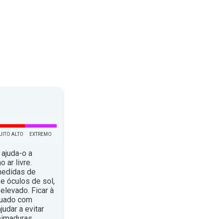
UITO ALTO
EXTREMO
 ajuda-o a
 ar livre.
medidas de
e óculos de sol,
elevado. Ficar à
quado com
dar a evitar
eimaduras