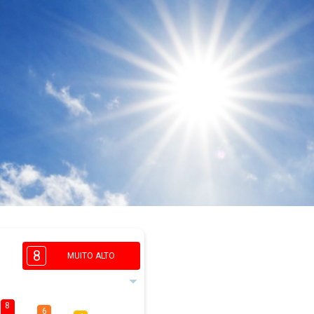
8
MUITO ALTO
8
6