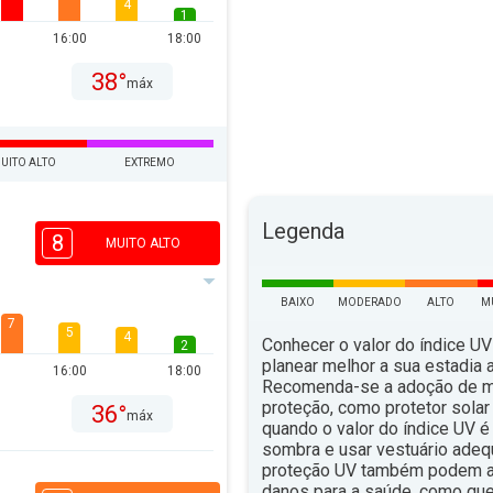
4
1
16:00
18:00
38°
máx
UITO ALTO
EXTREMO
Legenda
8
MUITO ALTO
BAIXO
MODERADO
ALTO
M
7
5
4
Conhecer o valor do índice UV
2
planear melhor a sua estadia ao
16:00
18:00
Recomenda-se a adoção de 
proteção, como protetor solar 
36°
máx
quando o valor do índice UV é 
sombra e usar vestuário ade
proteção UV também podem aju
danos para a saúde, como qu