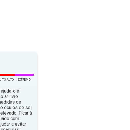
UITO ALTO
EXTREMO
 ajuda-o a
 ar livre.
medidas de
e óculos de sol,
elevado. Ficar à
quado com
dar a evitar
eimaduras