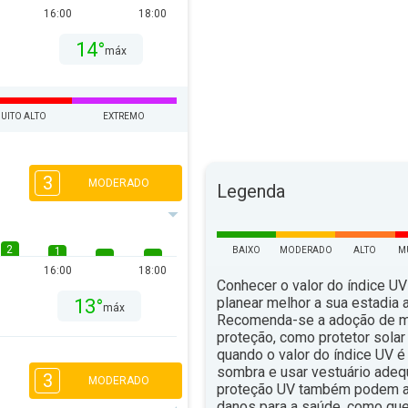
16:00
18:00
14°
máx
UITO ALTO
EXTREMO
3
MODERADO
Legenda
2
1
BAIXO
MODERADO
ALTO
M
16:00
18:00
Conhecer o valor do índice UV
planear melhor a sua estadia ao
13°
máx
Recomenda-se a adoção de 
proteção, como protetor solar 
quando o valor do índice UV é 
sombra e usar vestuário ade
3
MODERADO
proteção UV também podem aju
danos para a saúde, como qu