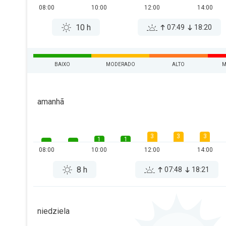
08:00
10:00
12:00
14:00
10 h
07:49
18:20
BAIXO
MODERADO
ALTO
M
amanhã
3
3
3
1
1
08:00
10:00
12:00
14:00
8 h
07:48
18:21
niedziela