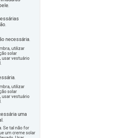
ele.
essárias
ão.
ão necessária.
bra, utilizar
ção solar
, usar vestuário
.
ssária.
bra, utilizar
ção solar
, usar vestuário
.
essária uma
l.
a. Se tal não for
que um creme solar
levado. Usar