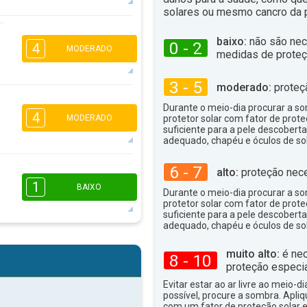
solares ou mesmo cancro da p
2
1
baixo:
não são nec
0 - 2
16:00
18:00
4
MODERADO
medidas de proteç
13°
máx
3 - 5
moderado:
proteç
2
1
Durante o meio-dia procurar a som
4
16:00
18:00
MODERADO
protetor solar com fator de prote
suficiente para a pele descoberta
adequado, chapéu e óculos de sol
11°
máx
6 - 7
alto:
proteção nece
2
1
1
16:00
18:00
BAIXO
Durante o meio-dia procurar a som
protetor solar com fator de prote
12°
suficiente para a pele descoberta
máx
adequado, chapéu e óculos de sol
16:00
18:00
muito alto:
é nec
8 - 10
proteção especia
9°
máx
Evitar estar ao ar livre ao meio-di
possível, procure a sombra. Apli
com um fator de proteção solar e