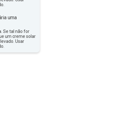
do.
ria uma
a. Se tal não for
que um creme solar
levado. Usar
do.