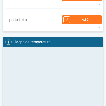
08:00
10:00
12:00
14:00
16:00
18:00
33°
11 h
06:25
20:31
máx
7
7
7
6
6
4
4
3
3
2
2
7
quarta-feira
ALTO
08:00
10:00
12:00
14:00
16:00
18:00
34°
14 h
06:26
20:30
máx
7
7
6
6
6
4
4
3
3
2
2
Mapa de temperatura
08:00
10:00
12:00
14:00
16:00
18:00
34°
13 h
06:27
20:29
máx