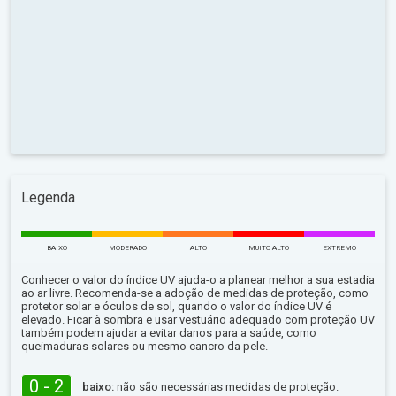
Legenda
BAIXO
MODERADO
ALTO
MUITO ALTO
EXTREMO
Conhecer o valor do índice UV ajuda-o a planear melhor a sua estadia
ao ar livre. Recomenda-se a adoção de medidas de proteção, como
protetor solar e óculos de sol, quando o valor do índice UV é
elevado. Ficar à sombra e usar vestuário adequado com proteção UV
também podem ajudar a evitar danos para a saúde, como
queimaduras solares ou mesmo cancro da pele.
0 - 2
baixo:
não são necessárias medidas de proteção.