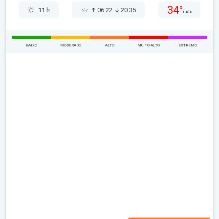
34°
11 h
06:22
20:35
máx
BAIXO
MODERADO
ALTO
MUITO ALTO
EXTREMO