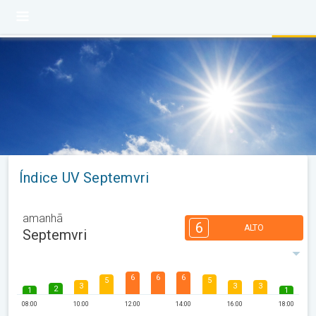
Índice UV Septemvri
amanhã
6
ALTO
Septemvri
6
6
6
5
5
3
3
3
2
1
1
08:00
10:00
12:00
14:00
16:00
18:00