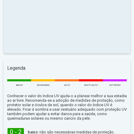
Legenda
BAIXO
MODERADO
ALTO
MUITO ALTO
EXTREMO
Conhecer o valor do índice UV ajuda-o a planear melhor a sua estadia
ao ar livre. Recomenda-se a adoção de medidas de proteção, como
protetor solar e óculos de sol, quando o valor do índice UV é
elevado. Ficar à sombra e usar vestuário adequado com proteção UV
também podem ajudar a evitar danos para a saúde, como
queimaduras solares ou mesmo cancro da pele.
0 - 2
baixo:
não são necessárias medidas de proteção.