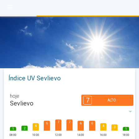
Índice UV Sevlievo
hoje
7
ALTO
Sevlievo
7
7
6
6
6
4
4
3
2
1
1
08:00
10:00
12:00
14:00
16:00
18:00