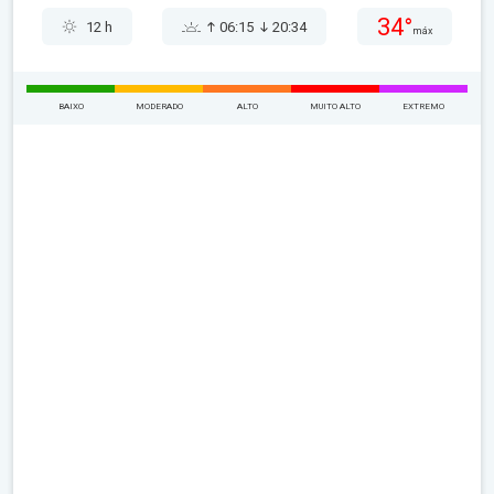
34°
12 h
06:15
20:34
máx
BAIXO
MODERADO
ALTO
MUITO ALTO
EXTREMO