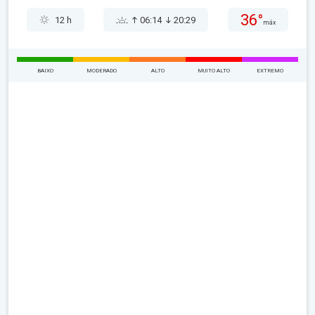
36°
12 h
06:14
20:29
máx
BAIXO
MODERADO
ALTO
MUITO ALTO
EXTREMO