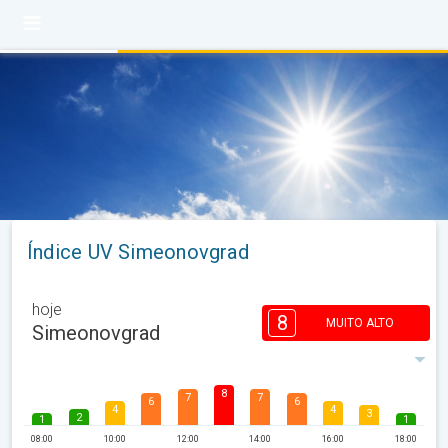
Índice UV Simeonovgrad
hoje
8
MUITO ALTO
Simeonovgrad
8
7
7
6
6
4
4
3
2
1
1
08:00
10:00
12:00
14:00
16:00
18:00