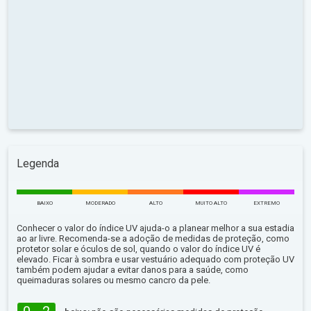
Legenda
BAIXO
MODERADO
ALTO
MUITO ALTO
EXTREMO
Conhecer o valor do índice UV ajuda-o a planear melhor a sua estadia
ao ar livre. Recomenda-se a adoção de medidas de proteção, como
protetor solar e óculos de sol, quando o valor do índice UV é
elevado. Ficar à sombra e usar vestuário adequado com proteção UV
também podem ajudar a evitar danos para a saúde, como
queimaduras solares ou mesmo cancro da pele.