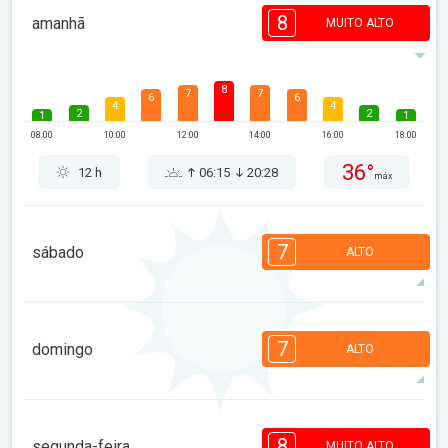
8
amanhã
MUITO ALTO
8
7
7
6
6
4
4
2
2
1
1
08:00
10:00
12:00
14:00
16:00
18:00
36°
12 h
06:15
20:28
máx
7
sábado
ALTO
7
7
7
6
5
4
3
3
2
1
1
7
domingo
ALTO
08:00
10:00
12:00
14:00
16:00
18:00
36°
12 h
06:16
20:27
máx
7
7
7
6
5
4
3
2
2
1
1
8
segunda-feira
MUITO ALTO