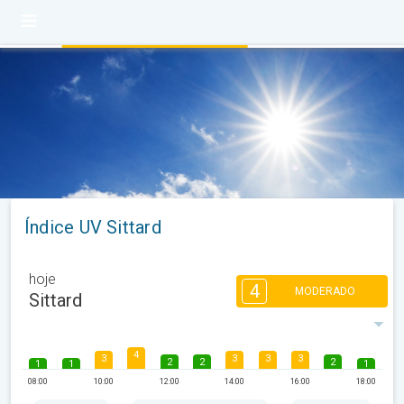
Índice UV Sittard
hoje
4
MODERADO
Sittard
4
3
3
3
3
2
2
2
1
1
1
08:00
10:00
12:00
14:00
16:00
18:00