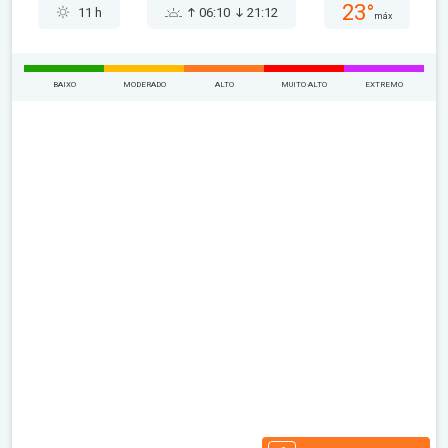
23°
11 h
06:10
21:12
máx
BAIXO
MODERADO
ALTO
MUITO ALTO
EXTREMO