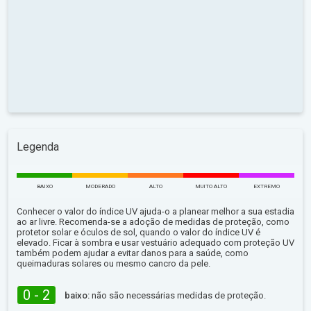
Legenda
BAIXO
MODERADO
ALTO
MUITO ALTO
EXTREMO
Conhecer o valor do índice UV ajuda-o a planear melhor a sua estadia
ao ar livre. Recomenda-se a adoção de medidas de proteção, como
protetor solar e óculos de sol, quando o valor do índice UV é
elevado. Ficar à sombra e usar vestuário adequado com proteção UV
também podem ajudar a evitar danos para a saúde, como
queimaduras solares ou mesmo cancro da pele.
0 - 2
baixo:
não são necessárias medidas de proteção.