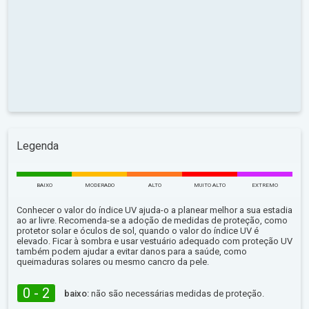
Legenda
BAIXO
MODERADO
ALTO
MUITO ALTO
EXTREMO
Conhecer o valor do índice UV ajuda-o a planear melhor a sua estadia
ao ar livre. Recomenda-se a adoção de medidas de proteção, como
protetor solar e óculos de sol, quando o valor do índice UV é
elevado. Ficar à sombra e usar vestuário adequado com proteção UV
também podem ajudar a evitar danos para a saúde, como
queimaduras solares ou mesmo cancro da pele.
0 - 2
baixo:
não são necessárias medidas de proteção.