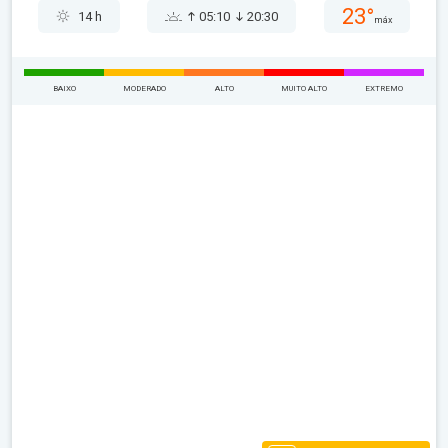
23°
14 h
05:10
20:30
máx
BAIXO
MODERADO
ALTO
MUITO ALTO
EXTREMO