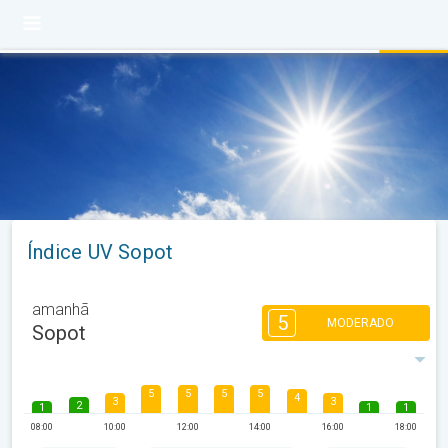
Índice UV Sopot
amanhã
5
MODERADO
Sopot
5
5
5
5
4
3
3
2
1
1
1
08:00
10:00
12:00
14:00
16:00
18:00