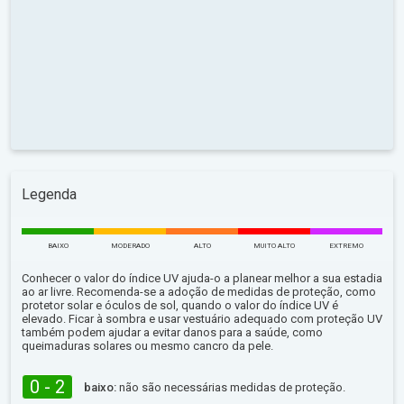
Legenda
BAIXO
MODERADO
ALTO
MUITO ALTO
EXTREMO
Conhecer o valor do índice UV ajuda-o a planear melhor a sua estadia
ao ar livre. Recomenda-se a adoção de medidas de proteção, como
protetor solar e óculos de sol, quando o valor do índice UV é
elevado. Ficar à sombra e usar vestuário adequado com proteção UV
também podem ajudar a evitar danos para a saúde, como
queimaduras solares ou mesmo cancro da pele.
0 - 2
baixo:
não são necessárias medidas de proteção.