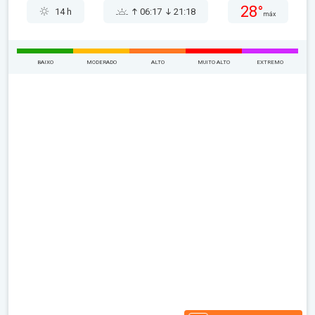
28°
14 h
06:17
21:18
máx
BAIXO
MODERADO
ALTO
MUITO ALTO
EXTREMO