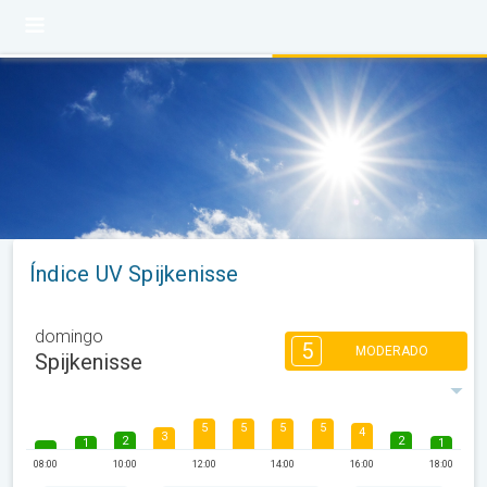
Índice UV Spijkenisse
domingo
5
MODERADO
Spijkenisse
5
5
5
5
4
3
2
2
1
1
08:00
10:00
12:00
14:00
16:00
18:00