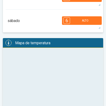
08:00
10:00
12:00
14:00
16:00
18:00
31°
14 h
05:37
19:59
máx
7
7
6
6
5
4
3
3
2
1
1
6
sábado
ALTO
08:00
10:00
12:00
14:00
16:00
18:00
32°
14 h
05:38
19:57
máx
6
6
6
5
5
4
3
3
2
2
1
Mapa de temperatura
08:00
10:00
12:00
14:00
16:00
18:00
34°
14 h
05:40
19:56
máx