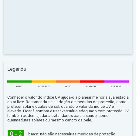
Legenda
BAIXO
MODERADO
ALTO
MUITO ALTO
EXTREMO
Conhecer o valor do índice UV ajuda-o a planear melhor a sua estadia
ao ar livre. Recomenda-se a adoção de medidas de proteção, como
protetor solar e óculos de sol, quando o valor do índice UV é
elevado. Ficar à sombra e usar vestuário adequado com proteção UV
também podem ajudar a evitar danos para a saúde, como
queimaduras solares ou mesmo cancro da pele.
0 - 2
baixo:
não são necessárias medidas de proteção.