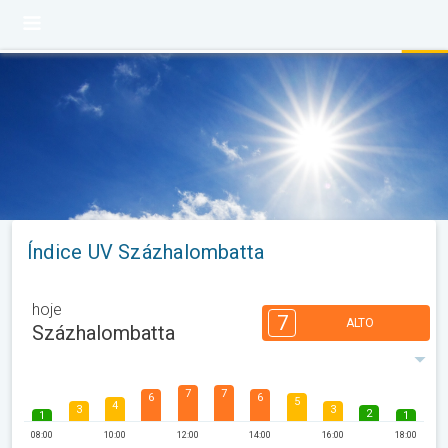
Índice UV Százhalombatta
hoje
7
ALTO
Százhalombatta
7
7
6
6
5
4
3
3
2
1
1
08:00
10:00
12:00
14:00
16:00
18:00