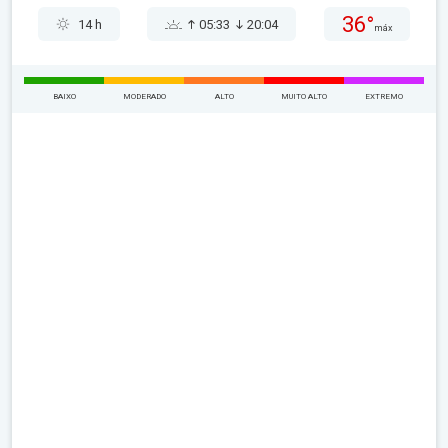
36°
14 h
05:33
20:04
máx
BAIXO
MODERADO
ALTO
MUITO ALTO
EXTREMO