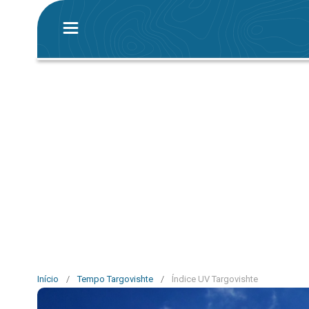
Início
/
Tempo Targovishte
/
Índice UV Targovishte