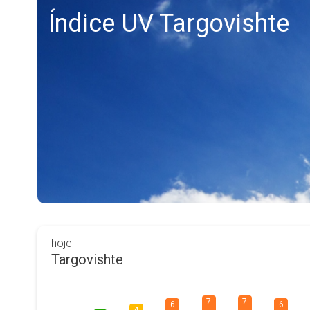
Índice UV Targovishte
hoje
Targovishte
7
7
6
6