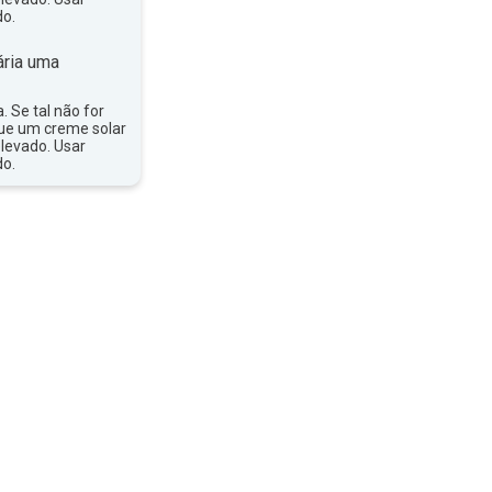
do.
ria uma
a. Se tal não for
que um creme solar
levado. Usar
do.