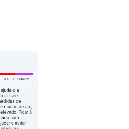
UITO ALTO
EXTREMO
 ajuda-o a
 ar livre.
medidas de
e óculos de sol,
elevado. Ficar à
quado com
dar a evitar
eimaduras