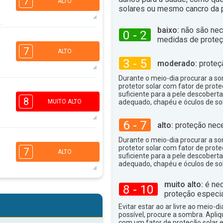
7
ALTO
solares ou mesmo cancro da p
baixo:
não são nec
0 - 2
medidas de proteç
5
4
2
1
7
ALTO
16:00
18:00
3 - 5
moderado:
proteç
33°
máx
Durante o meio-dia procurar a som
protetor solar com fator de prote
6
4
suficiente para a pele descoberta
2
1
8
MUITO ALTO
adequado, chapéu e óculos de sol
16:00
18:00
6 - 7
32°
alto:
proteção nece
máx
Durante o meio-dia procurar a som
6
4
protetor solar com fator de prote
2
1
7
ALTO
suficiente para a pele descoberta
16:00
18:00
adequado, chapéu e óculos de sol
32°
máx
muito alto:
é nec
8 - 10
5
4
proteção especia
2
1
Evitar estar ao ar livre ao meio-di
16:00
18:00
possível, procure a sombra. Apli
com um fator de proteção solar e