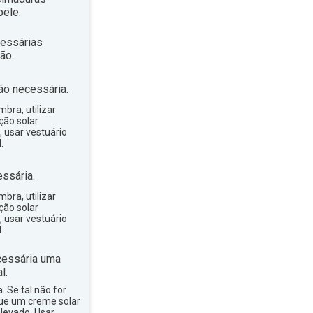
ele.
essárias
ão.
ão necessária.
bra, utilizar
ção solar
, usar vestuário
.
ssária.
bra, utilizar
ção solar
, usar vestuário
.
essária uma
l.
a. Se tal não for
que um creme solar
levado. Usar