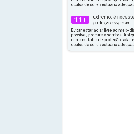
33°
máx
óculos de sol e vestuário adequa
extremo:
é necessá
11+
proteção especial.
Evitar estar ao ar livre ao meio-di
possível, procure a sombra. Apli
com um fator de proteção solar e
óculos de sol e vestuário adequa