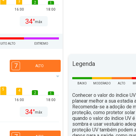
4
3
2
1
16:00
18:00
34°
máx
UITO ALTO
EXTREMO
Legenda
7
ALTO
BAIXO
MODERADO
ALTO
M
5
4
2
1
Conhecer o valor do índice UV
16:00
18:00
planear melhor a sua estadia ao
Recomenda-se a adoção de 
34°
proteção, como protetor solar 
máx
quando o valor do índice UV é 
sombra e usar vestuário ade
proteção UV também podem aju
danos para a saúde, como qu