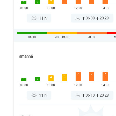
4
2
1
08:00
10:00
12:00
14:00
11 h
06:08
20:29
BAIXO
MODERADO
ALTO
M
amanhã
7
7
7
5
4
2
1
08:00
10:00
12:00
14:00
11 h
06:10
20:28