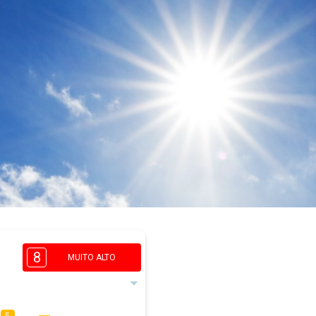
d
8
MUITO ALTO