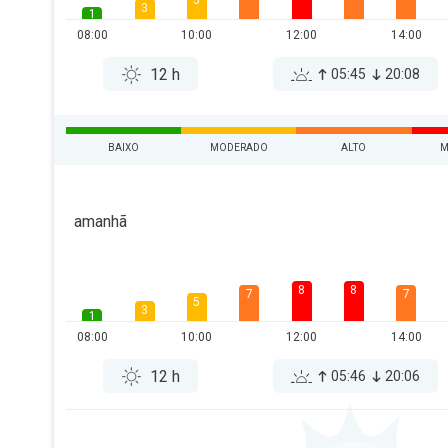
5
3
1
08:00
10:00
12:00
14:00
12 h
05:45
20:08
BAIXO
MODERADO
ALTO
M
amanhã
8
8
7
7
5
3
1
08:00
10:00
12:00
14:00
12 h
05:46
20:06