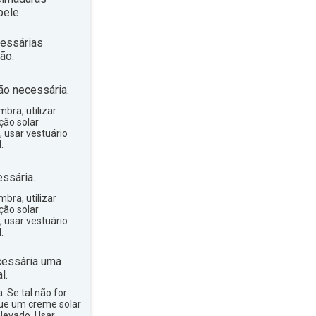
ele.
essárias
ão.
ão necessária.
bra, utilizar
ção solar
, usar vestuário
.
ssária.
bra, utilizar
ção solar
, usar vestuário
.
essária uma
l.
a. Se tal não for
que um creme solar
levado. Usar