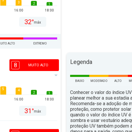
5
3
2
1
16:00
18:00
32°
máx
UITO ALTO
EXTREMO
Legenda
8
MUITO ALTO
BAIXO
MODERADO
ALTO
M
5
4
Conhecer o valor do índice UV
2
1
planear melhor a sua estadia ao
16:00
18:00
Recomenda-se a adoção de 
proteção, como protetor solar 
31°
máx
quando o valor do índice UV é 
sombra e usar vestuário ade
proteção UV também podem aju
danos para a saúde, como qu