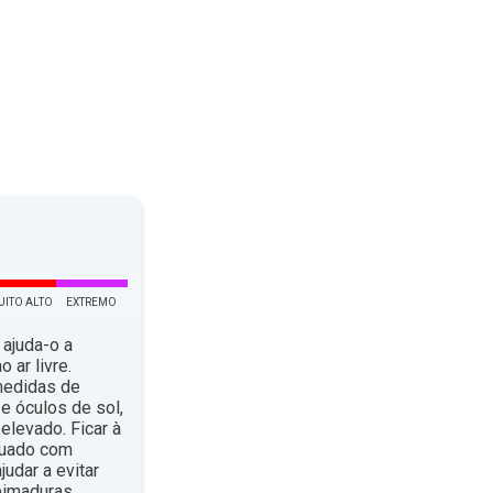
UITO ALTO
EXTREMO
 ajuda-o a
 ar livre.
medidas de
e óculos de sol,
elevado. Ficar à
quado com
dar a evitar
eimaduras