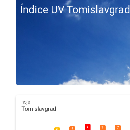
Índice UV Tomislavgra
hoje
Tomislavgrad
8
7
7
6