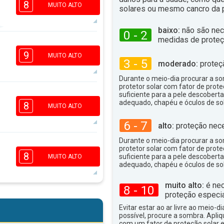
8
MUITO ALTO
solares ou mesmo cancro da p
baixo:
não são nec
0 - 2
medidas de proteç
5
3
1
9
MUITO ALTO
3 - 5
moderado:
proteç
16:00
18:00
Durante o meio-dia procurar a som
29°
máx
protetor solar com fator de prote
suficiente para a pele descoberta
6
4
adequado, chapéu e óculos de sol
8
2
1
MUITO ALTO
16:00
18:00
6 - 7
alto:
proteção nece
30°
máx
Durante o meio-dia procurar a som
6
protetor solar com fator de prote
4
2
1
8
suficiente para a pele descoberta
MUITO ALTO
16:00
18:00
adequado, chapéu e óculos de sol
32°
muito alto:
é nec
máx
8 - 10
proteção especia
5
4
2
1
Evitar estar ao ar livre ao meio-di
16:00
18:00
possível, procure a sombra. Apli
com um fator de proteção solar e