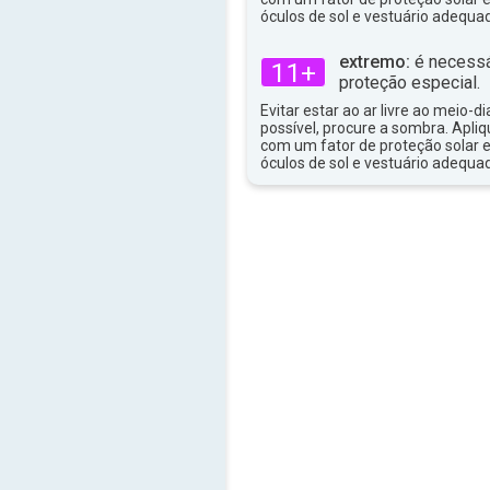
óculos de sol e vestuário adequa
31°
máx
extremo:
é necessá
11+
proteção especial.
Evitar estar ao ar livre ao meio-di
possível, procure a sombra. Apli
com um fator de proteção solar e
óculos de sol e vestuário adequa