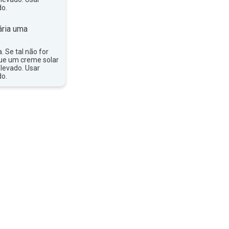
do.
ria uma
a. Se tal não for
que um creme solar
levado. Usar
do.