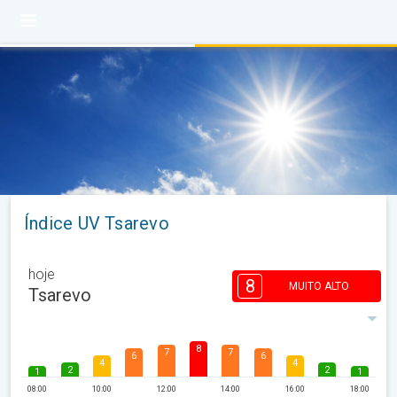
Índice UV Tsarevo
hoje
8
MUITO ALTO
Tsarevo
8
7
7
6
6
4
4
2
2
1
1
08:00
10:00
12:00
14:00
16:00
18:00