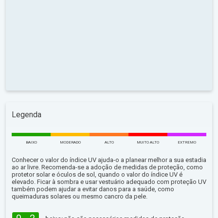
Legenda
BAIXO
MODERADO
ALTO
MUITO ALTO
EXTREMO
Conhecer o valor do índice UV ajuda-o a planear melhor a sua estadia
ao ar livre. Recomenda-se a adoção de medidas de proteção, como
protetor solar e óculos de sol, quando o valor do índice UV é
elevado. Ficar à sombra e usar vestuário adequado com proteção UV
também podem ajudar a evitar danos para a saúde, como
queimaduras solares ou mesmo cancro da pele.