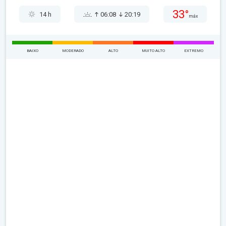
33°
14 h
06:08
20:19
máx
BAIXO
MODERADO
ALTO
MUITO ALTO
EXTREMO