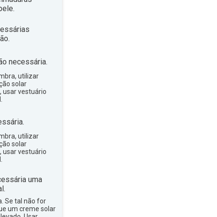
ele.
essárias
ão.
ão necessária.
bra, utilizar
ção solar
, usar vestuário
.
ssária.
bra, utilizar
ção solar
, usar vestuário
.
essária uma
l.
a. Se tal não for
que um creme solar
levado. Usar