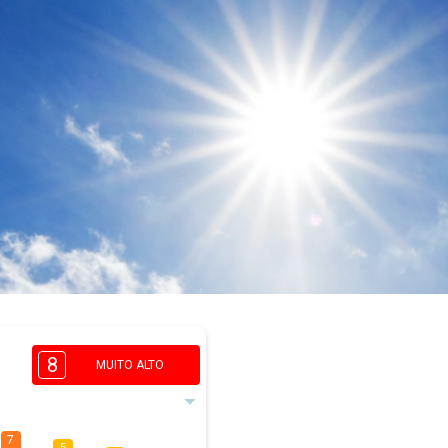
8
MUITO ALTO
7