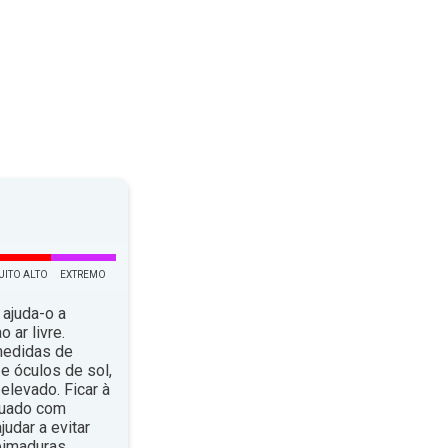
UITO ALTO
EXTREMO
 ajuda-o a
 ar livre.
medidas de
e óculos de sol,
elevado. Ficar à
quado com
dar a evitar
eimaduras