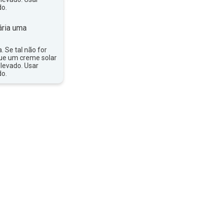
do.
ria uma
a. Se tal não for
que um creme solar
levado. Usar
do.