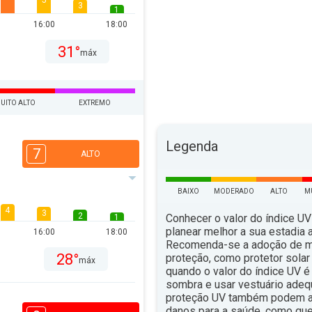
5
3
1
16:00
18:00
31°
máx
UITO ALTO
EXTREMO
Legenda
7
ALTO
BAIXO
MODERADO
ALTO
M
4
3
2
Conhecer o valor do índice UV
1
planear melhor a sua estadia ao
16:00
18:00
Recomenda-se a adoção de 
28°
proteção, como protetor solar 
máx
quando o valor do índice UV é 
sombra e usar vestuário ade
proteção UV também podem aju
danos para a saúde, como qu