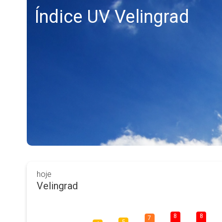
Índice UV Velingrad
hoje
Velingrad
8
8
7