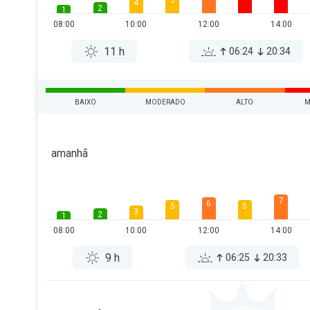
5
4
2
1
08:00
10:00
12:00
14:00
11 h
06:24
20:34
BAIXO
MODERADO
ALTO
M
amanhã
7
6
5
5
3
2
1
08:00
10:00
12:00
14:00
9 h
06:25
20:33