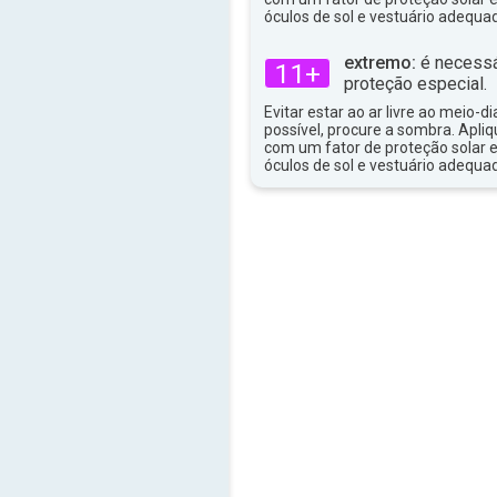
26°
óculos de sol e vestuário adequa
máx
extremo:
é necessá
11+
proteção especial.
Evitar estar ao ar livre ao meio-di
possível, procure a sombra. Apli
com um fator de proteção solar e
óculos de sol e vestuário adequa