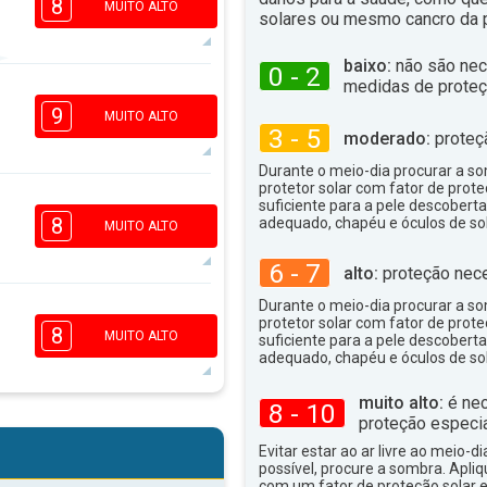
8
MUITO ALTO
solares ou mesmo cancro da p
baixo:
não são nec
0 - 2
medidas de proteç
7
5
3
1
9
MUITO ALTO
3 - 5
16:00
18:00
moderado:
proteç
28°
Durante o meio-dia procurar a som
máx
protetor solar com fator de prote
7
suficiente para a pele descoberta
5
3
8
adequado, chapéu e óculos de sol
1
MUITO ALTO
16:00
18:00
6 - 7
alto:
proteção nece
29°
máx
Durante o meio-dia procurar a som
7
5
protetor solar com fator de prote
3
2
8
MUITO ALTO
suficiente para a pele descoberta
16:00
18:00
adequado, chapéu e óculos de sol
31°
máx
muito alto:
é nec
8 - 10
6
proteção especia
5
3
2
Evitar estar ao ar livre ao meio-di
16:00
18:00
possível, procure a sombra. Apli
com um fator de proteção solar e