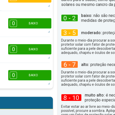
solares ou mesmo cancro da p
baixo:
não são nec
0 - 2
1
1
1
medidas de proteç
0
16:00
18:00
BAIXO
3 - 5
15°
moderado:
proteç
máx
Durante o meio-dia procurar a som
protetor solar com fator de prote
16:00
18:00
0
suficiente para a pele descoberta
BAIXO
adequado, chapéu e óculos de sol
13°
máx
6 - 7
alto:
proteção nece
16:00
18:00
Durante o meio-dia procurar a som
0
BAIXO
protetor solar com fator de prote
13°
suficiente para a pele descoberta
máx
adequado, chapéu e óculos de sol
muito alto:
é nec
8 - 10
16:00
18:00
proteção especia
15°
Evitar estar ao ar livre ao meio-di
máx
possível, procure a sombra. Apli
com um fator de proteção solar e