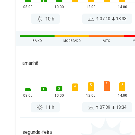
2
1
08:00
10:00
12:00
14:00
10 h
07:40
18:33
BAIXO
MODERADO
ALTO
M
amanhã
6
5
5
4
2
1
08:00
10:00
12:00
14:00
11 h
07:39
18:34
segunda-feira