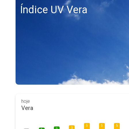
Índice UV Vera
hoje
Vera
5
5
5
3