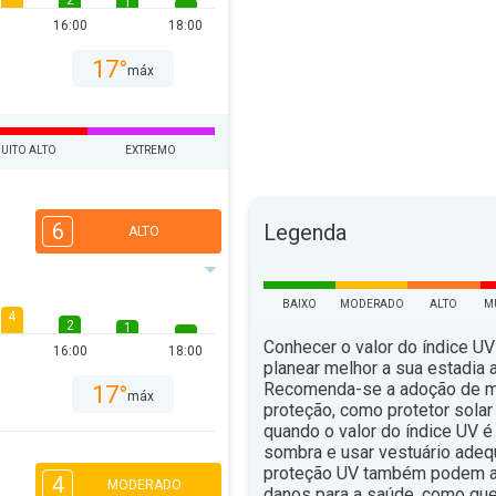
2
1
16:00
18:00
17°
máx
UITO ALTO
EXTREMO
6
Legenda
ALTO
BAIXO
MODERADO
ALTO
M
4
2
1
Conhecer o valor do índice UV
16:00
18:00
planear melhor a sua estadia ao
Recomenda-se a adoção de 
17°
máx
proteção, como protetor solar 
quando o valor do índice UV é 
sombra e usar vestuário ade
proteção UV também podem aju
4
MODERADO
danos para a saúde, como qu