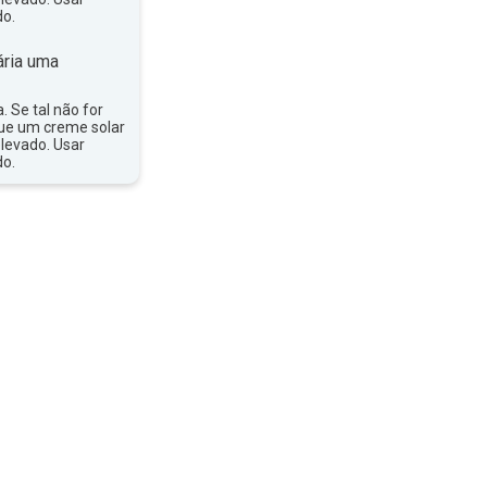
do.
ria uma
a. Se tal não for
que um creme solar
levado. Usar
do.