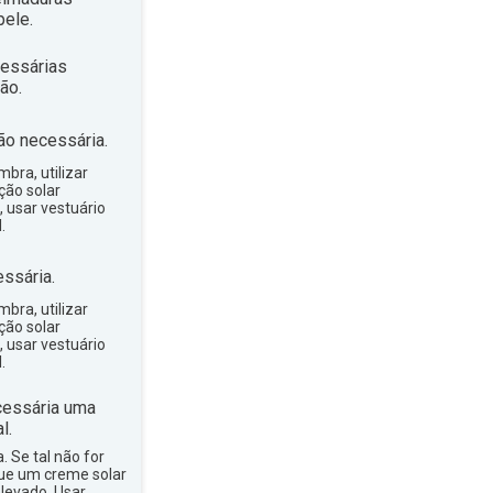
ele.
essárias
ão.
ão necessária.
bra, utilizar
ção solar
, usar vestuário
.
ssária.
bra, utilizar
ção solar
, usar vestuário
.
essária uma
l.
a. Se tal não for
que um creme solar
levado. Usar