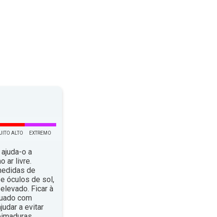
UITO ALTO
EXTREMO
 ajuda-o a
 ar livre.
medidas de
e óculos de sol,
elevado. Ficar à
quado com
dar a evitar
eimaduras