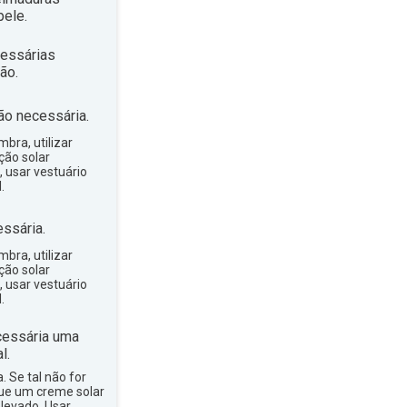
ele.
essárias
ão.
ão necessária.
bra, utilizar
ção solar
, usar vestuário
.
ssária.
bra, utilizar
ção solar
, usar vestuário
.
essária uma
l.
a. Se tal não for
que um creme solar
levado. Usar