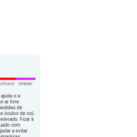
UITO ALTO
EXTREMO
 ajuda-o a
 ar livre.
medidas de
e óculos de sol,
elevado. Ficar à
quado com
dar a evitar
eimaduras