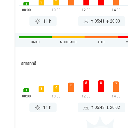
5
3
1
08:00
10:00
12:00
14:00
11 h
05:41
20:03
BAIXO
MODERADO
ALTO
M
amanhã
8
8
7
6
4
3
1
08:00
10:00
12:00
14:00
11 h
05:43
20:02