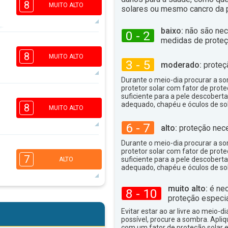
8
MUITO ALTO
solares ou mesmo cancro da p
baixo:
não são nec
0 - 2
medidas de proteç
6
4
2
1
8
MUITO ALTO
3 - 5
moderado:
proteç
16:00
18:00
Durante o meio-dia procurar a som
33°
máx
protetor solar com fator de prote
6
suficiente para a pele descoberta
4
2
adequado, chapéu e óculos de sol
1
8
MUITO ALTO
16:00
18:00
6 - 7
alto:
proteção nece
34°
máx
Durante o meio-dia procurar a som
5
protetor solar com fator de prote
4
2
1
7
suficiente para a pele descoberta
ALTO
16:00
18:00
adequado, chapéu e óculos de sol
35°
muito alto:
é nec
máx
8 - 10
proteção especia
5
3
2
1
Evitar estar ao ar livre ao meio-di
16:00
18:00
possível, procure a sombra. Apli
com um fator de proteção solar e