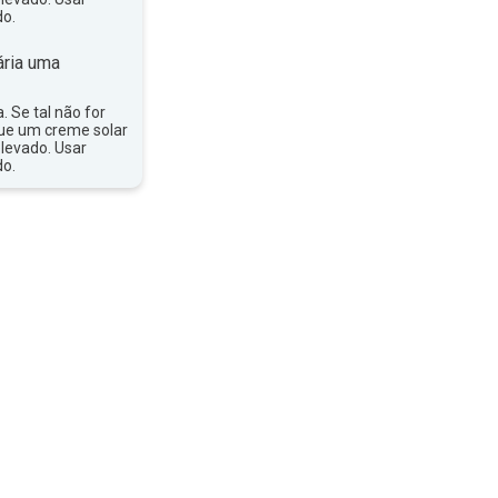
do.
ria uma
a. Se tal não for
que um creme solar
levado. Usar
do.