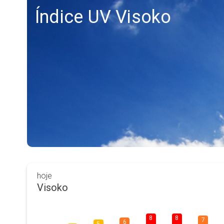
Índice UV Visoko
hoje
Visoko
8
8
7
6