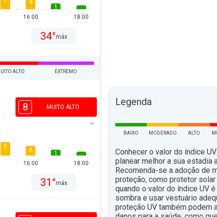
5
4
1
16:00
18:00
34°
máx
UITO ALTO
EXTREMO
Legenda
8
MUITO ALTO
BAIXO
MODERADO
ALTO
M
5
3
Conhecer o valor do índice UV
1
planear melhor a sua estadia ao
16:00
18:00
Recomenda-se a adoção de 
proteção, como protetor solar 
31°
máx
quando o valor do índice UV é 
sombra e usar vestuário ade
proteção UV também podem aju
danos para a saúde, como qu