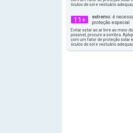
33°
óculos de sol e vestuário adequa
máx
extremo:
é necessá
11+
proteção especial.
Evitar estar ao ar livre ao meio-di
possível, procure a sombra. Apli
com um fator de proteção solar e
óculos de sol e vestuário adequa