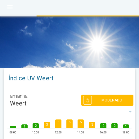
Índice UV Weert
amanhã
5
MODERADO
Weert
5
5
5
3
3
2
2
2
1
1
08:00
10:00
12:00
14:00
16:00
18:00