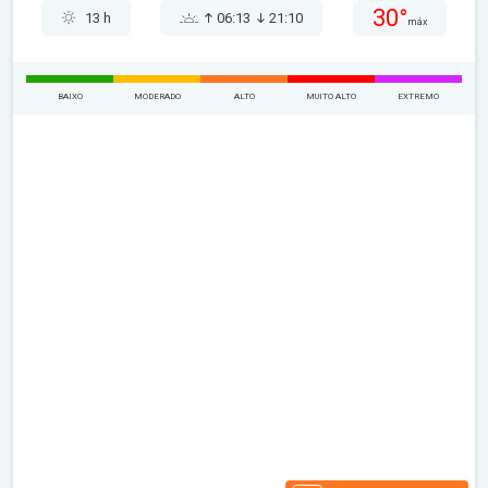
30°
13 h
06:13
21:10
máx
BAIXO
MODERADO
ALTO
MUITO ALTO
EXTREMO