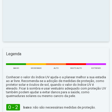
Legenda
BAIXO
MODERADO
ALTO
MUITO ALTO
EXTREMO
Conhecer o valor do índice UV ajuda-o a planear melhor a sua estadia
ao ar livre. Recomenda-se a adoção de medidas de proteção, como
protetor solar e óculos de sol, quando o valor do índice UV é
elevado. Ficar à sombra e usar vestuário adequado com proteção UV
também podem ajudar a evitar danos para a saúde, como
queimaduras solares ou mesmo cancro da pele.
0 - 2
baixo:
não são necessárias medidas de proteção.