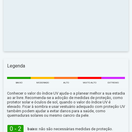
Legenda
BAIXO
MODERADO
ALTO
MUITO ALTO
EXTREMO
Conhecer o valor do índice UV ajuda-o a planear melhor a sua estadia
ao ar livre. Recomenda-se a adoção de medidas de proteção, como
protetor solar e óculos de sol, quando o valor do índice UV é
elevado. Ficar à sombra e usar vestuário adequado com proteção UV
também podem ajudar a evitar danos para a saúde, como
queimaduras solares ou mesmo cancro da pele.
0 - 2
baixo:
não são necessárias medidas de proteção.