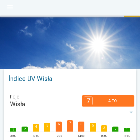
Índice UV Wisła
hoje
7
ALTO
Wisła
7
6
6
5
5
4
3
2
2
1
1
08:00
10:00
12:00
14:00
16:00
18:00