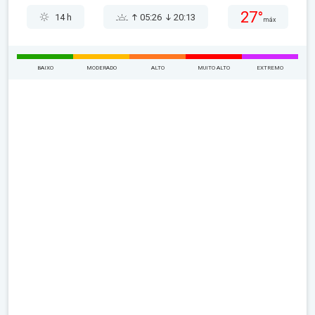
27°
14 h
05:26
20:13
máx
BAIXO
MODERADO
ALTO
MUITO ALTO
EXTREMO