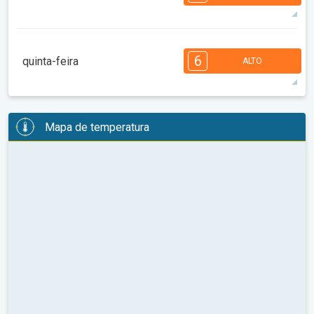
08:00
10:00
12:00
14:00
16:00
18:00
37°
14 h
05:46
19:59
máx
7
7
6
6
5
4
3
2
2
1
1
6
quinta-feira
ALTO
08:00
10:00
12:00
14:00
16:00
18:00
34°
13 h
05:47
19:58
máx
6
6
6
6
5
5
4
3
2
2
1
Mapa de temperatura
08:00
10:00
12:00
14:00
16:00
18:00
32°
14 h
05:48
19:56
máx