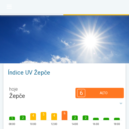
Índice UV Žepče
hoje
6
ALTO
Žepče
6
5
4
4
2
2
2
1
08:00
10:00
12:00
14:00
16:00
18:00