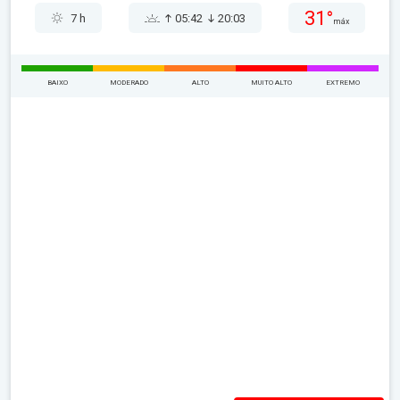
31°
7 h
05:42
20:03
máx
BAIXO
MODERADO
ALTO
MUITO ALTO
EXTREMO