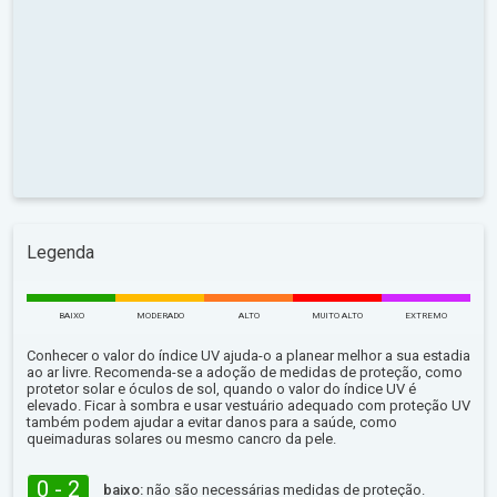
Legenda
BAIXO
MODERADO
ALTO
MUITO ALTO
EXTREMO
Conhecer o valor do índice UV ajuda-o a planear melhor a sua estadia
ao ar livre. Recomenda-se a adoção de medidas de proteção, como
protetor solar e óculos de sol, quando o valor do índice UV é
elevado. Ficar à sombra e usar vestuário adequado com proteção UV
também podem ajudar a evitar danos para a saúde, como
queimaduras solares ou mesmo cancro da pele.
0 - 2
baixo:
não são necessárias medidas de proteção.